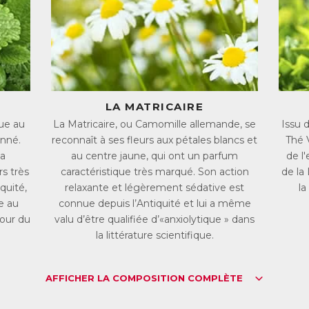
 formule unique de Melissa Rêve combine ces extraits végétaux à du 
, B12) qui agissent en synergie avec les plantes pour équilibrer le sy
 Magnésium permet également de réduire les crampes nocturnes tand
activité hormonale.
elissa Rêve vous aide à surmonter la fatigue en journée
lissa Rêve agit au-delà du sommeil seul pour vous aider à apprécier 
LA MATRICAIRE
ue au
La Matricaire, ou Camomille allemande, se
Issu 
 Magnésium contribue à réduire la fatigue, tandis que la Vitamine B5 
onné.
reconnaît à ses fleurs aux pétales blancs et
Thé 
 concentration et de mémorisation, souvent mises à mal par un état 
la
au centre jaune, qui ont un parfum
de l'
lissa Rêve met ainsi en place un véritable cercle vertueux qui vous 
rs très
caractéristique très marqué. Son action
de la
mme de vos nuits.
iquité,
relaxante et légèrement sédative est
la
L :
9771006
e au
connue depuis l’Antiquité et lui a même
AN :
3401597710063
cour du
valu d’être qualifiée d’«anxiolytique » dans
la littérature scientifique.
Télécharger la fiche produit
AFFICHER LA COMPOSITION COMPLÈTE