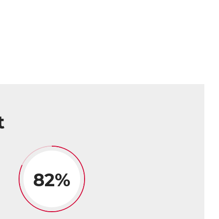
t
82%