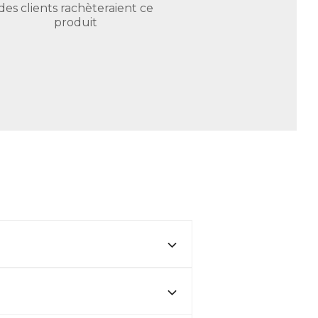
des clients rachèteraient ce
produit