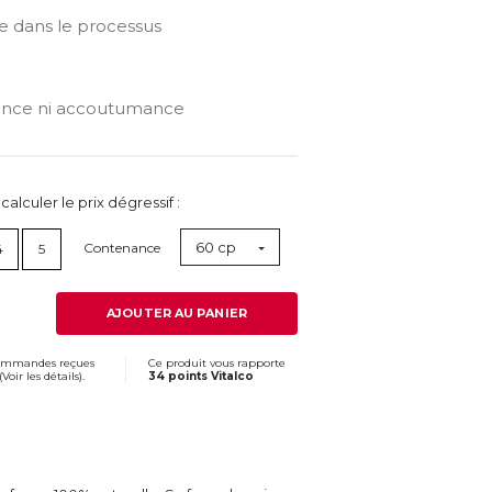
 dans le processus
ence ni accoutumance
lculer le prix dégressif :
60 cp
Contenance
4
5
AJOUTER AU PANIER
commandes reçues
Ce produit vous rapporte
(
Voir les détails
).
34 points Vitalco