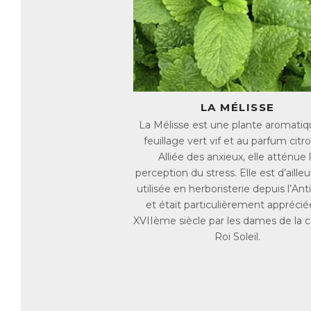
La
B6
Le
l’
M
Me
LA MÉLISSE
La Mélisse est une plante aromatiq
Le
feuillage vert vif et au parfum citr
de
Alliée des anxieux, elle atténue 
Me
perception du stress. Elle est d’ailleu
co
utilisée en herboristerie depuis l’Ant
AC
et était particulièrement apprécié
E
XVIIème siècle par les dames de la 
Roi Soleil.