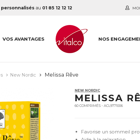
 personnalisés
au
01 85 12 12 12
MO
VOS AVANTAGES
NOS ENGAGEME
Melissa Rêve
es
New Nordic
NEW NORDIC
MELISSA R
60 COMPRIMÉS - ACL9771006
Favorise un sommeil pro
Aide à la relaxation