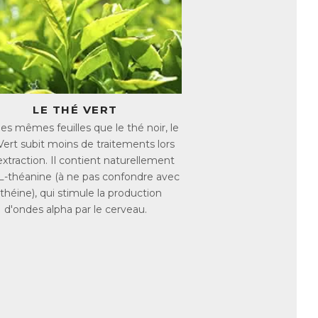
Magnésium et des Vitamines (B1, B2, B3,
stème nerveux.
is que la Vitamine B6 aide à réguler
à nouveau vos journées.
LE THÉ VERT
des mêmes feuilles que le thé noir, le
et la L-théanine soutiennent les capacités
Vert subit moins de traitements lors
de fatigue avancé.
extraction. Il contient naturellement
permet de profiter pleinement de vos jours
 L-théanine (à ne pas confondre avec
 théine), qui stimule la production
d'ondes alpha par le cerveau.