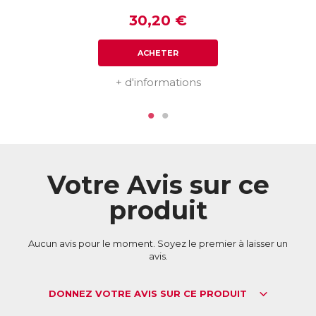
mois. Or une dose journalière de Cellufit Action apporte
30,20 €
une dose 3 fois plus élevée d’Aronie !
La Vitamine C soutient également la formation de
ACHETER
collagène, favorisant une peau plus ferme et plus souple, et
la Vitamine B6 permet de réguler l’activité hormonale.
+ d'informations
ACL :
2951840
EAN :
3401529518408
Télécharger la fiche produit
Votre Avis sur ce
produit
Aucun avis pour le moment. Soyez le premier à laisser un
avis.
DONNEZ VOTRE AVIS SUR CE PRODUIT