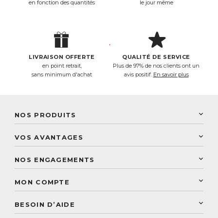
en fonction des quantités
le jour même
LIVRAISON OFFERTE
QUALITÉ DE SERVICE
en point retrait,
Plus de 97% de nos clients ont un
sans minimum d'achat
avis positif.
En savoir plus
NOS PRODUITS
New Nordic
VOS AVANTAGES
PhytoResearch
Programme de fidélité
Laboratoire Landais
NOS ENGAGEMENTS
Une livraison rapide
Découvrez le catalogue
Sélection de produits naturels
Paiement sécurisé
MON COMPTE
Service aux particuliers
Conseils personnalisés
Accès à mon compte
Conseil personnalisé
BESOIN D’AIDE
Suivre mes commandes