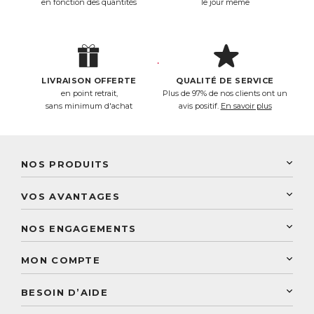
en fonction des quantités
le jour même
LIVRAISON OFFERTE
QUALITÉ DE SERVICE
en point retrait,
Plus de 97% de nos clients ont un
sans minimum d'achat
avis positif.
En savoir plus
NOS PRODUITS
New Nordic
VOS AVANTAGES
PhytoResearch
Programme de fidélité
Laboratoire Landais
NOS ENGAGEMENTS
Une livraison rapide
Découvrez le catalogue
Sélection de produits naturels
Paiement sécurisé
MON COMPTE
Service aux particuliers
Conseils personnalisés
Accès à mon compte
Conseil personnalisé
BESOIN D’AIDE
Suivre mes commandes