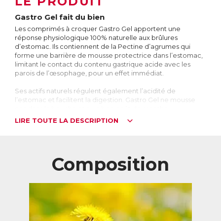
LE PRODUIT
Gastro Gel fait du bien
Les comprimés à croquer Gastro Gel apportent une
réponse physiologique 100% naturelle aux brûlures
d’estomac. Ils contiennent de la Pectine d’agrumes qui
forme une barrière de mousse protectrice dans l’estomac,
limitant le contact du contenu gastrique acide avec les
parois de l’œsophage, pour un effet immédiat.
Ses actifs naturels régulent également l’acidité de
l’estomac et facilitent la digestion. Gastro Gel ne mousse
pas dans la bouche et a un bon goût de menthe.
LIRE TOUTE LA DESCRIPTION
A quoi ressemble une brûlure d’estomac ?
On estime que 10 à 20% de la population souffre
occasionnellement de brûlures d’estomac. Celles-ci se
caractérisent par la remontée d’une partie du contenu de
Composition
l’estomac dans l’œsophage. Or l’estomac produit des
substances très acides, les sucs gastriques, qui aident à la
digestion et détruisent les bactéries qui peuvent se trouver
dans les aliments. La paroi de l’œsophage n’étant pas
conçue pour résister à une telle acidité, cela provoque des
brûlures.