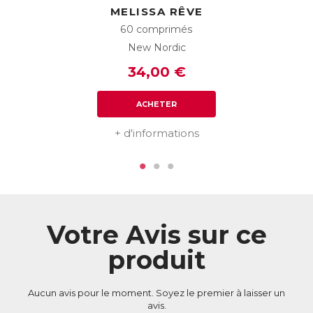
phytothérapie, qualité et savoir-faire scandinave.
MELISSA RÊVE
60 comprimés
ACL :
6415192
New Nordic
EAN :
3770011802982
34,00 €
Télécharger la fiche produit
ACHETER
+ d'informations
Votre Avis sur ce
produit
Aucun avis pour le moment. Soyez le premier à laisser un
avis.