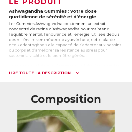
LE PRODUIT
Ashwagandha Gummies : votre dose
quotidienne de sérénité et d’énergie
Les Gummies Ashwagandha contiennent un extrait
concentré de racine d’Ashwagandha pour maintenir
l’équilibre mental, l’endurance et l’énergie. Utilisée depuis
des millénaires en médecine ayurvédique, cette plante
dite « adaptogène » a la capacité de s’adapter aux besoins
du corps et d’améliorer sa résistance au stress pour
soutenir la vitalité et le bien-être général.
Vegan et au délicieux goût mangue - pêche, les Gummies
Ashwagandha sont un moyen simple et agréable de
LIRE TOUTE LA DESCRIPTION
profiter des bienfaits de l’Ashwagandha pour retrouver
sérénité et énergie au quotidien.
Pour qui ?
Composition
Ashwagandha Gummies est idéal pour :
→ les personnes sujettes au stress et à l’anxiété
→ les personnes qui souhaitent maintenir un sommeil
profond et réparateur
→ les personnes qui souhaitent se relaxer
→ les personnes qui veulent maintenir leurs niveaux
d’endurance, de vitalité et d’énergie.