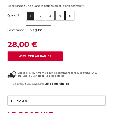
Sélectionnez une quantité pour calculer le prix dégressif :
Quantité
1
2
3
4
5
60 gum
Contenance
28,00 €
AJOUTER AU PANIER
Expédié le jour même pour les commandes reçues avant 15h30
du lundi au vendredi (
Voir les détails
).
Ce produit vous rapporte
28 points Vitalco