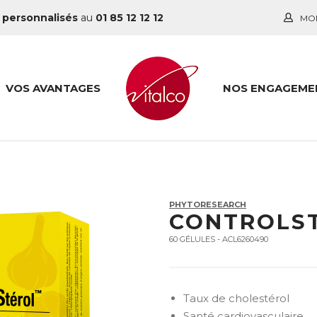
 personnalisés
au
01 85 12 12 12
MO
VOS AVANTAGES
NOS ENGAGEME
PHYTORESEARCH
CONTROLS
60 GÉLULES - ACL6260490
Taux de cholestérol
Santé cardiovasculaire