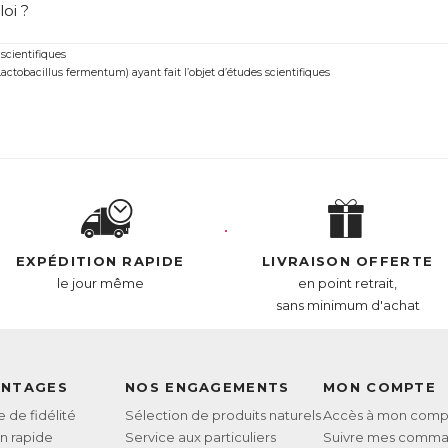
oi ?
ntrolStérol est une véritable alternative naturelle pour lutte
 scientifiques
il noir breveté ABG10+® ayant fait l’objet d’études scientifiques
tobacillus fermentum) ayant fait l’objet d’études scientifiques
Souche brevetée ME-3® de ferments lactiques bénéﬁques (Lactobacillus fermentum) ayan
L :
6260490
AN :
3664688000089
Télécharger la fiche produit
EXPÉDITION RAPIDE
LIVRAISON OFFERTE
le jour même
en point retrait,
sans minimum d'achat
ANTAGES
NOS ENGAGEMENTS
MON COMPTE
de fidélité
Sélection de produits naturels
Accès à mon comp
on rapide
Service aux particuliers
Suivre mes comm