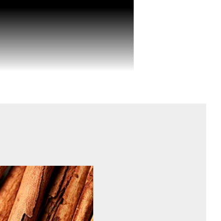
otidien grâce à une combinaison unique
de nutriments essentiels. Ces actifs
rol), protègent les vaisseaux sanguins,