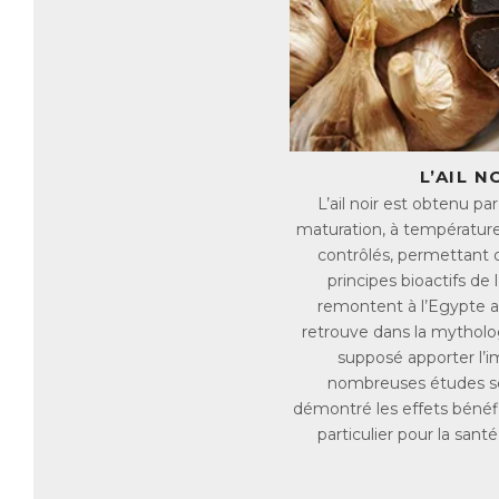
fa
Ag
na
de
En
Le
L’AIL N
Le
L’ail noir est obtenu p
da
maturation, à température
contrôlés, permettant 
Le
Il
principes bioactifs de l
in
remontent à l’Egypte a
retrouve dans la mytholog
B
supposé apporter l’i
Le
nombreuses études sc
pr
démontré les effets bénéfiq
Le
particulier pour la santé
ex
bo
in