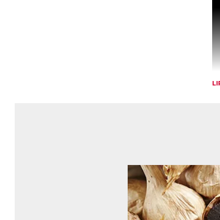
L
R
Le
d’
na