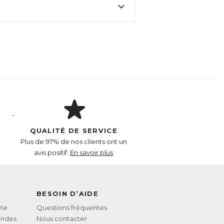
r contre l’excès de cholestérol.
t fait l’objet d’études scientifiques
QUALITÉ DE SERVICE
Plus de 97% de nos clients ont un
avis positif.
En savoir plus
BESOIN D’AIDE
te
Questions fréquentes
andes
Nous contacter