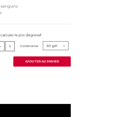
 sanguins
e
lculer le prix dégressif :
60 gél.
Contenance
4
5
AJOUTER AU PANIER