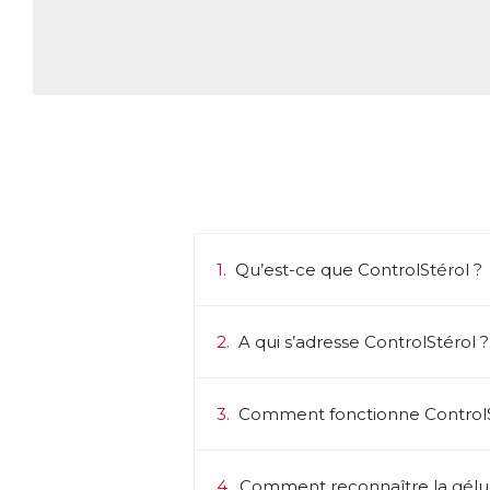
pl
Q
L’
Tr
● 
● 
● 
En
so
le
ma
1.
Qu’est-ce que ControlStérol ?
Pa
ac
2.
A qui s’adresse ControlStérol ?
n’
d’
Da
3.
Comment fonctionne ControlS
Ph
ca
→ 
Ce
4.
Comment reconnaître la gélule "