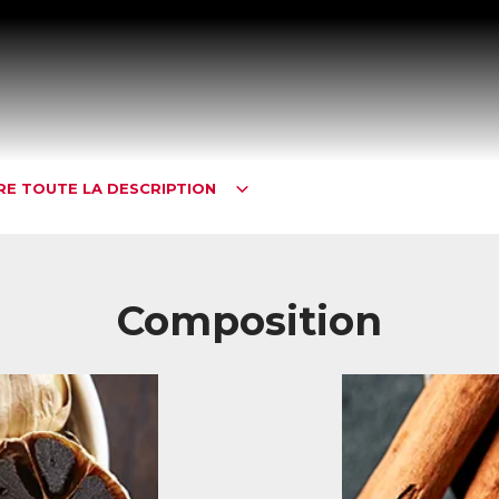
IRE TOUTE LA DESCRIPTION
Composition
égulateur naturel de cholestérol nouvelle génération
s actifs de ControlStérol préservent la santé cardiovasculaire au qu
extraits végétaux concentrés, d’ingrédients brevetés, de vitamines et 
turels régulent les taux de cholestérol (« bon » et « mauvais » cholesté