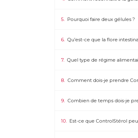
→ 
vi
5.
Pourquoi faire deux gélules ?
A
Un
● 
ch
6.
Qu’est-ce que la flore intestina
ma
Le
d’
7.
Quel type de régime alimentair
an
fo
● 
no
8.
Comment dois-je prendre Cont
Un
● 
l’
9.
Combien de temps dois-je pre
co
● 
cœ
10.
Est-ce que ControlStérol peut 
d’
● 
B1
po