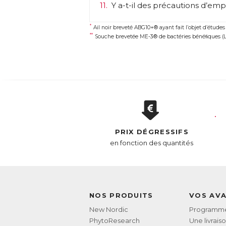
11.
Y a-t-il des précautions d’empl
Co
*
Ail noir breveté ABG10+® ayant fait l’objet d’études
**
* A
Souche brevetée ME-3® de bactéries bénéﬁques (Lac
** 
AC
E
PRIX DÉGRESSIFS
en fonction des quantités
NOS PRODUITS
VOS AV
New Nordic
Programme 
PhytoResearch
Une livrais