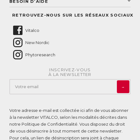
BESOIN D’AIDE
Suivre mes commandes
Questions fréquentes
RETROUVEZ-NOUS SUR LES RÉSEAUX SOCIAUX
Nous contacter
Vitalco
New Nordic
Phytoresearch
INSCRIVEZ-VOUS
À LA NEWSLETTER
→
Votre adresse e-mail est collectée ici afin de vous abonner
à la newsletter VITALCO, selon les modalités décrites dans
notre
Politique de Confidentialité
. Vous disposez du droit
de vous désinscrire à tout moment de cette newsletter.
Pour cela, un lien de désinscription sera joint à chaque