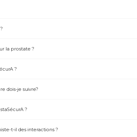
 ?
ur la prostate ?
écurA ?
e dois-je suivre?
staSécurA ?
iste-t-il des interactions ?