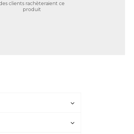
des clients rachèteraient ce
produit