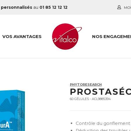
 personnalisés
au
01 85 12 12 12
MO
VOS AVANTAGES
NOS ENGAGEME
PHYTORESEARCH
PROSTASÉ
60 GÉLULES - ACL9885394
Contrôle du gonflement 
Réduction des troubles u