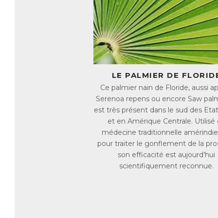
Sa
l’
go
so
Pr
go
Pr
LE PALMIER DE FLORID
mé
Ce palmier nain de Floride, aussi a
Serenoa repens ou encore Saw pal
G
est très présent dans le sud des Eta
La
et en Amérique Centrale. Utilisé
Co
médecine traditionnelle amérindi
Av
pour traiter le gonflement de la pro
au
son efficacité est aujourd’hui
de
scientifiquement reconnue.
Né
dé
in
Mê
ho