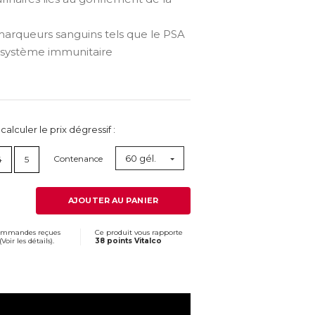
marqueurs sanguins tels que le PSA
système immunitaire
lculer le prix dégressif :
60 gél.
Contenance
4
5
AJOUTER AU PANIER
commandes reçues
Ce produit vous rapporte
(
Voir les détails
).
38 points Vitalco