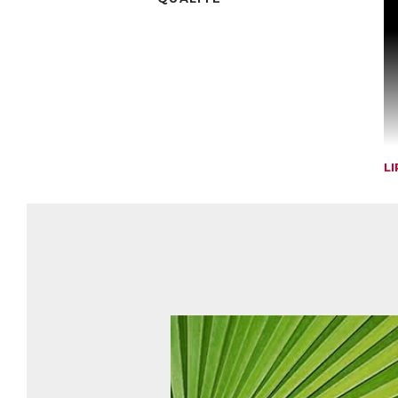
L
P
Pr