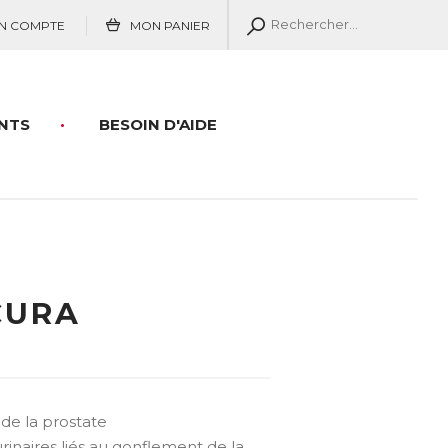
N COMPTE
MON PANIER
NTS
BESOIN D'AIDE
CURA
de la prostate
rinaires liés au gonflement de la