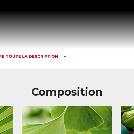
IRE TOUTE LA DESCRIPTION
Composition
rostate et troubles urinaires
ostaSécurA est un produit 100% naturel contribuant à diminuer la crois