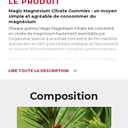
LE PRODUIT
Magic Magnésium Citrate Gummies : un moyen
simple et agréable de consommer du
magnésium
Chaque gummy Magic Magnésium Citrate est concentré
en citrate de magnésium hautement assimilable par
l’organisme associé à un extrait concentré de Pin maritime
standardisé en OPC pour réduire la fatigue et l’épuisement
et soutenir le fonctionnement normal du système nerveux.
Vegan et au bon goût citron – orange, les gummies Magic
Magnésium Citrate sont un moyen simple et délicieux de se
supplémenter en magnésium.
LIRE TOUTE LA DESCRIPTION
Pour qui ?
Magic Magnésium Citrate Gummies est idéal pour :
→ les personnes stressées, fatiguées, voire épuisées
Composition
→ les sportifs, à la perte de magnésium accrue
→ les personnes qui ont des apports alimentaires
insuffisants en magnésium
→ les enfants à partir de 4 ans, qui ont besoin d’un apport
supplémentaire en magnésium
Le Citrate de Magnésium : une forme