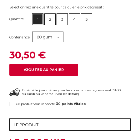
Sélectionnez une quantité pour calculer le prix dégressif :
Quantité
1
2
3
4
5
60 gum
Contenance
30,50 €
AJOUTER AU PANIER
Expédié le jour même pour les commandes reçues avant 15h30
du lundi au vendredi (
Voir les détails
).
Ce produit vous rapporte
30 points Vitalco