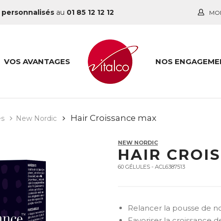
 personnalisés
au
01 85 12 12 12
MO
VOS AVANTAGES
NOS ENGAGEME
Hair Croissance max
es
New Nordic
NEW NORDIC
HAIR CROI
60 GÉLULES - ACL6387513
Relancer la pousse de 
Favoriser la croissance 