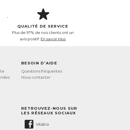
s nutriments essentiels à la croissance des
Pomme qui permet une bonne
QUALITÉ DE SERVICE
e l’apport de nutriments directement à la
ce naturelle de Silicium, un constituant
Plus de 97% de nos clients ont un
liacine, un actif reconnu pour favoriser la
avis positif.
En savoir plus
kératine. Enfin, le Zinc et la Biotine
BESOIN D’AIDE
on des tocotriénols. Le Zinc régule
te
Questions fréquentes
andes
Nous contacter
RETROUVEZ-NOUS SUR
LES RÉSEAUX SOCIAUX
Vitalco