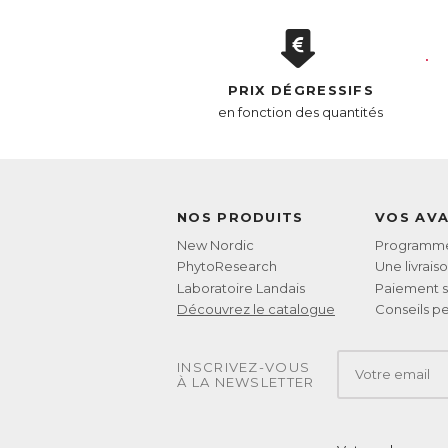
No
Le
ch
PRIX DÉGRESSIFS
mi
ra
en fonction des quantités
es
sy
co
P
NOS PRODUITS
VOS AV
Le
ég
New Nordic
Programme 
PhytoResearch
Une livrais
AC
Laboratoire Landais
Paiement s
E
Découvrez le catalogue
Conseils pe
INSCRIVEZ-VOUS
À LA NEWSLETTER