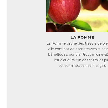
L
Le
(c
re
re
ch
LA POMME
1.
mu
La Pomme cache des trésors de bienf
so
elle contient de nombreuses subst
2.
bénéfiques, dont la Procyanidine-B2
fo
est d’ailleurs l’un des fruits les pl
3.
pi
consommés par les Français.
4.
re
Pl
fo
L
Le
fo