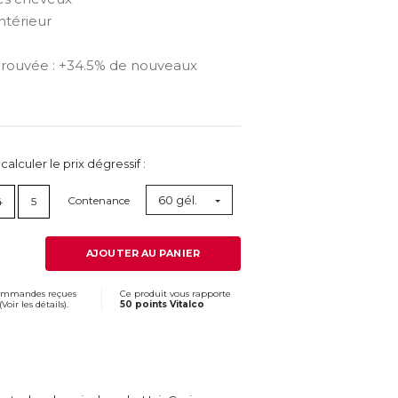
ntérieur
 prouvée : +34.5% de nouveaux
lculer le prix dégressif :
60 gél.
Contenance
4
5
AJOUTER AU PANIER
commandes reçues
Ce produit vous rapporte
(
Voir les détails
).
50 points Vitalco