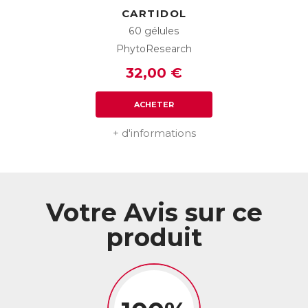
utilisateurs
CARTIDOL
✶ Efficacité immédiate et durable pour 94% des utilisateurs
60 gélules
** Test réalisé sur 52 utilisateurs pendant 21 jours
PhytoResearch
ACL :
6041914
32,00 €
EAN :
3664688000027
Télécharger la fiche produit
ACHETER
+ d'informations
Votre Avis sur ce
produit