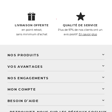
LIVRAISON OFFERTE
QUALITÉ DE SERVICE
en point retrait,
Plus de 97% de nos clients ont un
sans minimum d'achat
avis positif.
En savoir plus
NOS PRODUITS
New Nordic
VOS AVANTAGES
PhytoResearch
Programme de fidélité
Laboratoire Landais
NOS ENGAGEMENTS
Une livraison rapide
Découvrez le catalogue
Sélection de produits naturels
Paiement sécurisé
MON COMPTE
Service aux particuliers
Conseils personnalisés
Accès à mon compte
Conseil personnalisé
BESOIN D’AIDE
Suivre mes commandes
Questions fréquentes
RETROUVEZ-NOUS SUR LES RÉSEAUX SOCIAUX