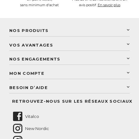
sans minimum d'achat
avis positif.
En savoir plus
NOS PRODUITS
New Nordic
VOS AVANTAGES
PhytoResearch
Programme de fidélité
Laboratoire Landais
NOS ENGAGEMENTS
Une livraison rapide
Découvrez le catalogue
Sélection de produits naturels
Paiement sécurisé
MON COMPTE
Service aux particuliers
Conseils personnalisés
Accès à mon compte
Conseil personnalisé
BESOIN D’AIDE
Suivre mes commandes
Questions fréquentes
RETROUVEZ-NOUS SUR LES RÉSEAUX SOCIAUX
Nous contacter
Vitalco
New Nordic