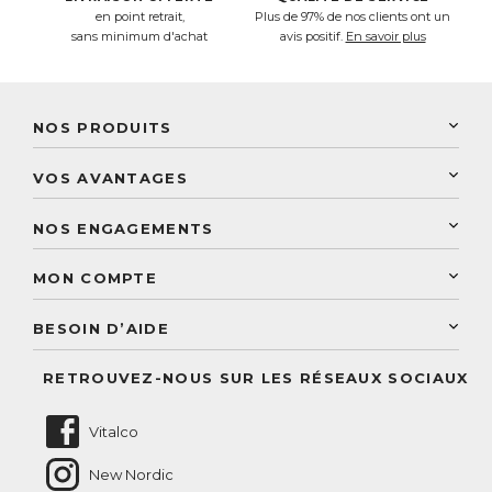
en point retrait,
Plus de 97% de nos clients ont un
sans minimum d'achat
avis positif.
En savoir plus
NOS PRODUITS
New Nordic
VOS AVANTAGES
PhytoResearch
Programme de fidélité
Laboratoire Landais
NOS ENGAGEMENTS
Une livraison rapide
Découvrez le catalogue
Sélection de produits naturels
Paiement sécurisé
MON COMPTE
Service aux particuliers
Conseils personnalisés
Accès à mon compte
Conseil personnalisé
BESOIN D’AIDE
Suivre mes commandes
Questions fréquentes
RETROUVEZ-NOUS SUR LES RÉSEAUX SOCIAUX
Nous contacter
Vitalco
New Nordic