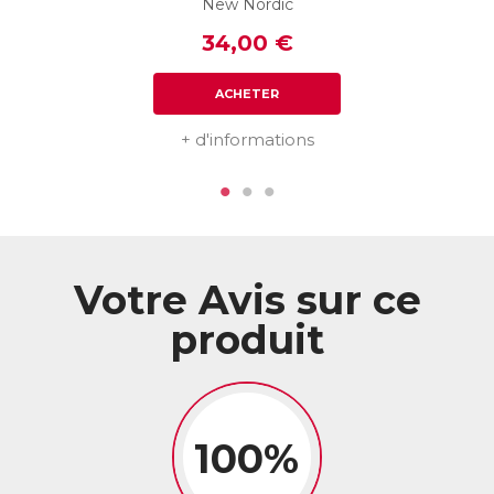
New Nordic
Les plus ?
✶ Formule concentrée en Lion’s Mane : 550 mg pour 1
34,00 €
comprimé !
✶ Pleurote Jaune : actif inédit qui complète les bienfaits du
Lion’s Mane pour une efficacité maximale !
ACHETER
ACL :
6414621
+ d'informations
EAN :
3770011802920
Votre Avis sur ce
produit
100%