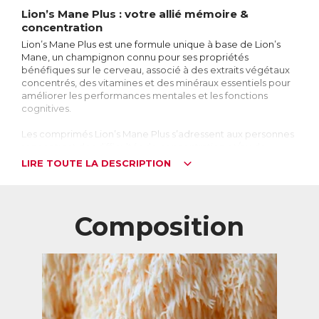
Lion’s Mane Plus : votre allié mémoire &
concentration
Lion’s Mane Plus est une formule unique à base de Lion’s
Mane, un champignon connu pour ses propriétés
bénéfiques sur le cerveau, associé à des extraits végétaux
concentrés, des vitamines et des minéraux essentiels pour
améliorer les performances mentales et les fonctions
cognitives.
Les comprimés Lion’s Mane Plus s’adressent aux personnes
rencontrant des difficultés de concentration et/ou de
mémorisation, aux étudiants en période de révision et
LIRE TOUTE LA DESCRIPTION
d’examens, ou pour les personnes cherchant à prévenir le
déclin des fonctions cognitives lié à l’âge.
Lion’s Mane, le champignon du cerveau
Composition
Le Lion's Mane, également appelé hydne hérisson, héricium
ou crinière de lion, est un champignon comestible aux
propriétés exceptionnelles. Ses longs filaments blancs
touffus et soyeux lui donnent l’apparence d’une crinière de
lion, d’où son nom. Originaire d'Europe, d'Amérique du
Nord et d'Asie, il est utilisé depuis des siècles dans la
médecine traditionnelle chinoise pour stimuler les fonctions
cognitives (mémoire, concentration…).