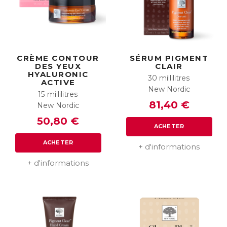
CRÈME CONTOUR
SÉRUM PIGMENT
DES YEUX
CLAIR
HYALURONIC
30 millilitres
ACTIVE
New Nordic
15 millilitres
81,40 €
New Nordic
50,80 €
ACHETER
ACHETER
+ d'informations
+ d'informations