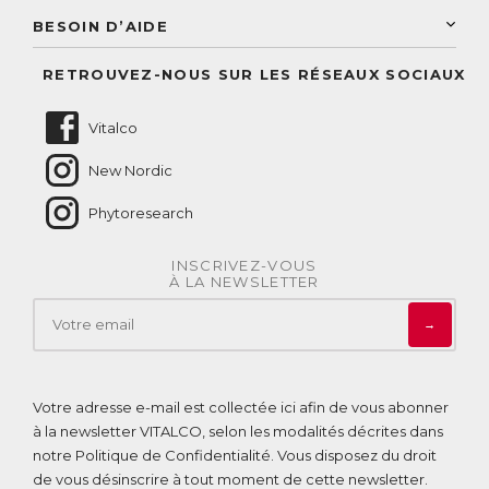
Accès à mon compte
Conseil personnalisé
BESOIN D’AIDE
Suivre mes commandes
Questions fréquentes
RETROUVEZ-NOUS SUR LES RÉSEAUX SOCIAUX
Nous contacter
Vitalco
New Nordic
Phytoresearch
INSCRIVEZ-VOUS
À LA NEWSLETTER
→
Votre adresse e-mail est collectée ici afin de vous abonner
à la newsletter VITALCO, selon les modalités décrites dans
notre
Politique de Confidentialité
. Vous disposez du droit
de vous désinscrire à tout moment de cette newsletter.