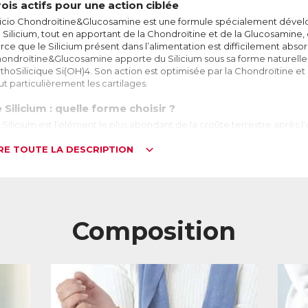
ois actifs pour une action ciblée
licio Chondroïtine&Glucosamine est une formule spécialement déve
 Silicium, tout en apportant de la Chondroïtine et de la Glucosamine, 
rce que le Silicium présent dans l’alimentation est difficilement absor
ondroïtine&Glucosamine apporte du Silicium sous sa forme naturelle l
thoSilicique Si(OH)4. Son action est optimisée par la Chondroïtine et
ut particulièrement les cartilages.
 Silicium : quelle forme choisir ?
 Silicium est l’élément le plus abondant de la croûte terrestre après l’
nt que corps pur, mais est toujours associé à d’autres éléments. On l
lice, dans le sable ou le quartz par exemple.
IRE TOUTE LA DESCRIPTION
 corps humain contient environ 1000 mg de Silicium, principalement dan
is aussi dans la peau, les cheveux et les ongles.
pendant avec l’âge, la quantité de Silicium diminue. Pourtant, il ne 
Composition
ur reconstituer ses réserves. En effet sous forme de silice, le Silicium
main, n’étant pas soluble dans l’eau.
ors comment réapprovisionner l’organisme en Silicium ?
aminons pour cela les différentes formes de Silicium qui existent :
iO2 ou silice : cette forme n’est que très peu soluble dans l’eau, d’où