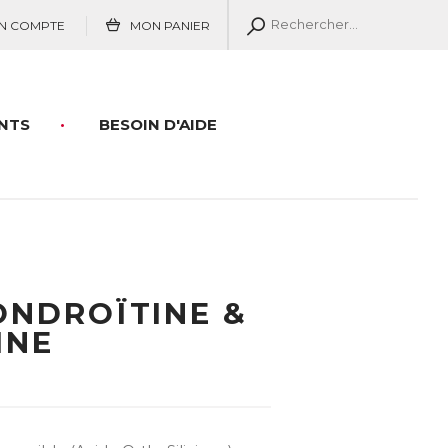
N COMPTE
MON PANIER
NTS
BESOIN D'AIDE
ONDROÏTINE &
INE