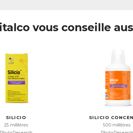
Télécharger la fiche produit
italco vous conseille aus
SILICIO
SILICIO CONCE
25 millilitres
500 millilitres
PhytoResearch
PhytoResearc