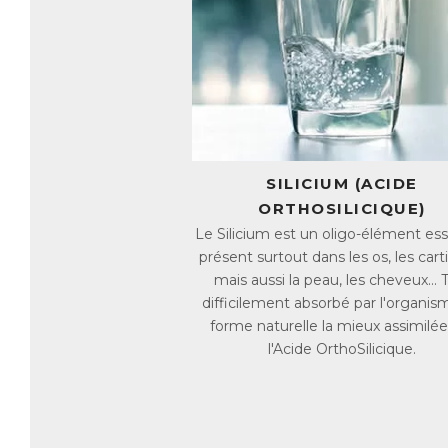
hu
-
A
ce
-
S
d’
-
S
ch
La
fa
SILICIUM (ACIDE
C’
Or
ORTHOSILICIQUE)
ré
Le Silicium est un oligo-élément ess
C
présent surtout dans les os, les cart
mais aussi la peau, les cheveux... 
La
Ch
difficilement absorbé par l'organis
pr
forme naturelle la mieux assimilée
qu
l'Acide OrthoSilicique.
En
Gl
AC
E