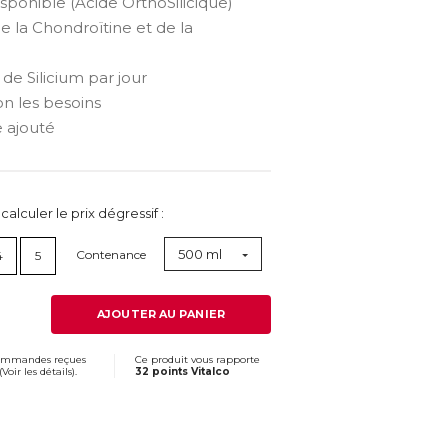
sponible (Acide OrthoSilicique)
 la Chondroïtine et de la
e Silicium par jour
n les besoins
 ajouté
lculer le prix dégressif :
500 ml
Contenance
4
5
AJOUTER AU PANIER
commandes reçues
Ce produit vous rapporte
(
Voir les détails
).
32 points Vitalco