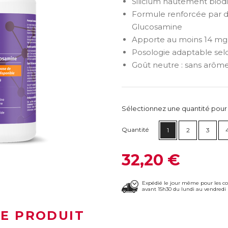
Silicium hautement biodi
Formule renforcée par de
Glucosamine
Apporte au moins 14 mg d
Posologie adaptable selo
Goût neutre : sans arôme
Sélectionnez une quantité pour ca
Quantité
1
2
3
32,20 €
Expédié le jour même pour les 
avant 15h30 du lundi au vendredi 
LE PRODUIT