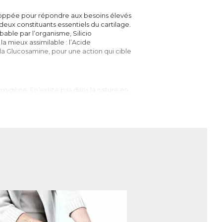
loppée pour répondre aux besoins élevés
deux constituants essentiels du cartilage.
bable par l’organisme, Silicio
a mieux assimilable : l’Acide
 la Glucosamine, pour une action qui cible
oxygène. Il n’existe pas dans la nature en
e trouve majoritairement sous forme de
s les os, les cartilages et les tendons
suffit pas de manger une poignée de sable
 n’est que très peu absorbable par le corps
 son assimilation minime par le corps