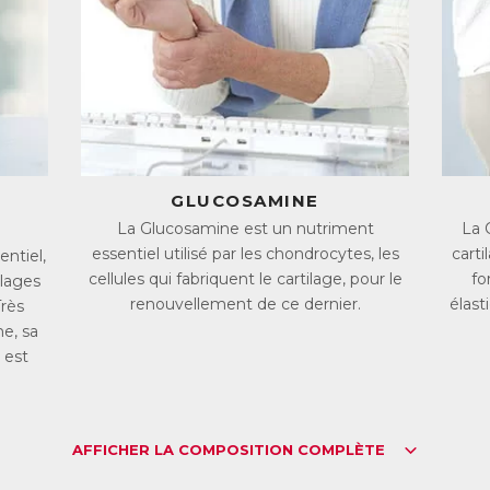
main
cide orthosilicique ou OSA : il s’agit de la forme soluble du Silicium,
rtaines eaux et est très bien assimilée par l’organisme
ilicium colloïdal : c’est la forme de Silicium que l’on trouve dans les pl
une petite proportion d’OSA ; il s’agit donc d’un Silicium peu absorba
ilicium organique ou MMST : il s’agit d’une forme soluble de Silicium
imique ; si elle est absorbable, elle n’est cependant pas naturelle
 forme naturelle la mieux absorbée et la plus active est donc l’
Acide 
it l’objet de nombreuses études scientifiques qui ont confirmé son ass
GLUCOSAMINE
est pourquoi le Silicium contenu dans Silicio Chondroïtine 
thoSilicique, concentré de manière optimale afin de garantir
La Glucosamine est un nutriment
La 
ponde aux besoins de l’organisme.
essentiel utilisé par les chondrocytes, les
cart
entiel,
cellules qui fabriquent le cartilage, pour le
fo
hondroïtine et Glucosamine : les briques qui forment le 
ilages
renouvellement de ce dernier.
élast
Très
 Chondroïtine et la Glucosamine sont des éléments essentiels au renou
ondroïtine est responsable de la forte teneur en eau du cartilage, ce 
me, sa
otéger efficacement les articulations. La Glucosamine est un nutriment 
 est
i fabriquent le cartilage, pour le reconstruire.
 les associant au Silicium, un oligo-élément essentiel très présent dans
ucosamine exerce une action ciblée.
AFFICHER LA COMPOSITION COMPLÈTE
L :
6038881
AN :
3664688000003