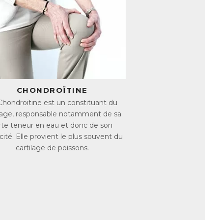
 elle est naturellement présente dans
antes ; il s’agit de SiO2 en suspension et
ble
 qui a été obtenue par un procédé
Orthosilicique
(ou OSA). Elle a d’ailleurs
imilation supérieure.
CHONDROÏTINE
& Glucosamine est sous forme d’Acide
 un apport naturel de Silicium qui
Chondroïtine est un constituant du
ilage, responsable notamment de sa
rte teneur en eau et donc de son
cartilage
icité. Elle provient le plus souvent du
vellement du cartilage. En effet la
qui lui permet de rester élastique et de
cartilage de poissons.
utilisé par les chondrocytes, les cellules
 les cartilages, Silicio Chondroïtine &