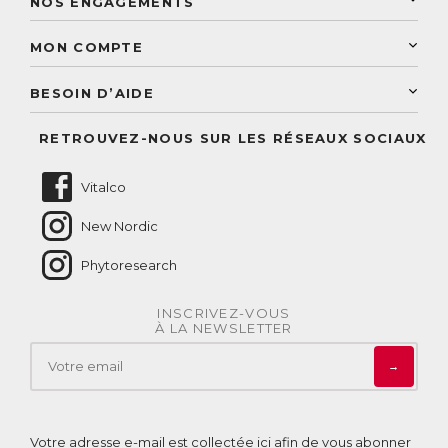
NOS ENGAGEMENTS
Une livraison rapide
Découvrez le catalogue
Sélection de produits naturels
Paiement sécurisé
MON COMPTE
Service aux particuliers
Conseils personnalisés
Accès à mon compte
Conseil personnalisé
BESOIN D’AIDE
Suivre mes commandes
Questions fréquentes
RETROUVEZ-NOUS SUR LES RÉSEAUX SOCIAUX
Nous contacter
Vitalco
New Nordic
Phytoresearch
INSCRIVEZ-VOUS
À LA NEWSLETTER
→
Votre adresse e-mail est collectée ici afin de vous abonner