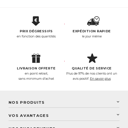
PRIX DÉGRESSIFS
EXPÉDITION RAPIDE
en fonction des quantités
le jour même
LIVRAISON OFFERTE
QUALITÉ DE SERVICE
en point retrait,
Plus de 97% de nos clients ont un
sans minimum d'achat
avis positif.
En savoir plus
NOS PRODUITS
New Nordic
VOS AVANTAGES
PhytoResearch
Programme de fidélité
Laboratoire Landais