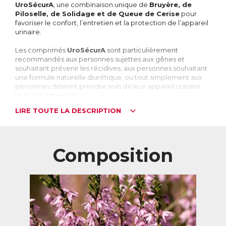
UroSécurA
, une combinaison unique de
Bruyère, de
Piloselle, de Solidage et de Queue de Cerise
pour
favoriser le confort, l’entretien et la protection de l’appareil
urinaire.
Les comprimés
UroSécurA
sont particulièrement
recommandés aux personnes sujettes aux gênes et
souhaitant prévenir les récidives, aux personnes souhaitant
une formule naturelle diurétique, ou tout simplement aux
personnes désirant prendre soin de leur appareil urinaire
dans son intégralité.
LIRE TOUTE LA DESCRIPTION
L’appareil urinaire : un circuit discret pour une
santé équilibrée
Le système urinaire, composé des reins, des uretères
(canaux qui acheminent l’urine des reins vers la vessie), de la
Composition
vessie, de l’urètre et du méat urinaire (orifice par lequel
l’urine est évacuée), assure plusieurs fonctions vitales :
● Filtration du sang
● Production d’urine et élimination des déchets
● Equilibre électrolytique (sodium, potassium, etc.) et acido-
basique (pH sanguin)
● Equilibre hydrique
● Synthèse d’hormones, d’enzymes et de vitamines
→
Grâce à ces mécanismes, il contribue directement au