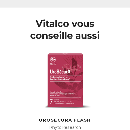
Comment favoriser le bon fonctionnement du
système urinaire ?
Pour préserver son bon fonctionnement et limiter les
Vitalco vous
risques d’infection, il est crucial de favoriser un drainage
régulier, autrement dit, de “laver” naturellement l’appareil
conseille aussi
urinaire.
Au quotidien, plusieurs habitudes peuvent contribuer à
maintenir un système urinaire sain :
•
Limiter les agents irritants
comme le café, les
aliments trop salés, sucrés ou ultra-transformés
•
Adopter une alimentation équilibrée
, riche en fruits et
légumes (hydratation + antioxydants)
•
Bouger régulièrement
pour stimuler la circulation et le
fonctionnement rénal
•
Ne pas se retenir d’uriner
, la stagnation favorise la
prolifération des agents pathogènes
Le système urinaire reposant sur un équilibre subtil des
fluides,
une hydratation suffisante, d’au minimum 1,5
litre d’eau par jour
, est donc essentielle.
Stimuler la diurèse (production d’urine) permettra donc de :
UROSÉCURA FLASH
→ Contribuer à la santé globale de l’organisme
PhytoResearch
→ Préserver la fonction rénale