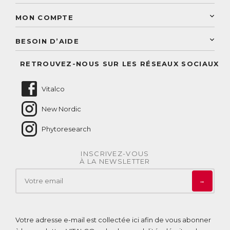
Une livraison rapide
Découvrez le catalogue
Sélection de produits naturels
Paiement sécurisé
MON COMPTE
Service aux particuliers
Conseils personnalisés
Accès à mon compte
Conseil personnalisé
BESOIN D’AIDE
Suivre mes commandes
Questions fréquentes
RETROUVEZ-NOUS SUR LES RÉSEAUX SOCIAUX
Nous contacter
Vitalco
New Nordic
Phytoresearch
INSCRIVEZ-VOUS
À LA NEWSLETTER
→
Votre adresse e-mail est collectée ici afin de vous abonner