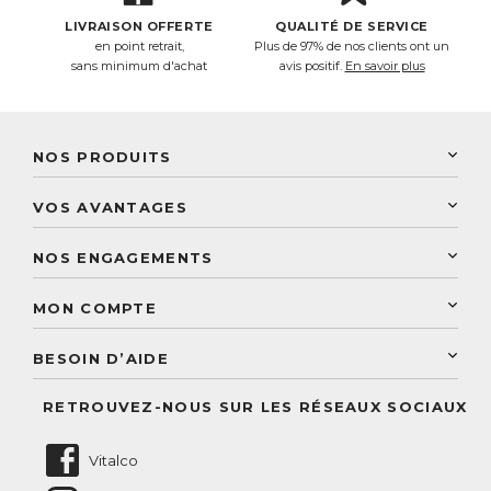
LIVRAISON OFFERTE
QUALITÉ DE SERVICE
en point retrait,
Plus de 97% de nos clients ont un
sans minimum d'achat
avis positif.
En savoir plus
NOS PRODUITS
New Nordic
VOS AVANTAGES
PhytoResearch
Programme de fidélité
Laboratoire Landais
NOS ENGAGEMENTS
Une livraison rapide
Découvrez le catalogue
Sélection de produits naturels
Paiement sécurisé
MON COMPTE
Service aux particuliers
Conseils personnalisés
Accès à mon compte
Conseil personnalisé
BESOIN D’AIDE
Suivre mes commandes
Questions fréquentes
RETROUVEZ-NOUS SUR LES RÉSEAUX SOCIAUX
Nous contacter
Vitalco