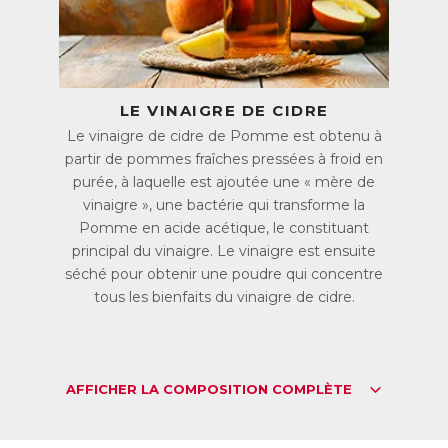
d’une qualité exceptionnelle où toutes les vertus naturelles
sont préservées.
Deux gummies par jour suffisent !
ACL :
6225895
LE VINAIGRE DE CIDRE
EAN :
3770011802081
Le vinaigre de cidre de Pomme est obtenu à
partir de pommes fraîches pressées à froid en
Télécharger la fiche produit
purée, à laquelle est ajoutée une « mère de
vinaigre », une bactérie qui transforme la
Pomme en acide acétique, le constituant
principal du vinaigre. Le vinaigre est ensuite
séché pour obtenir une poudre qui concentre
tous les bienfaits du vinaigre de cidre.
AFFICHER LA COMPOSITION COMPLÈTE