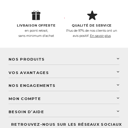
LIVRAISON OFFERTE
QUALITÉ DE SERVICE
en point retrait,
Plus de 97% de nos clients ont un
sans minimum d'achat
avis positif.
En savoir plus
NOS PRODUITS
New Nordic
VOS AVANTAGES
PhytoResearch
Programme de fidélité
Laboratoire Landais
NOS ENGAGEMENTS
Une livraison rapide
Découvrez le catalogue
Sélection de produits naturels
Paiement sécurisé
MON COMPTE
Service aux particuliers
Conseils personnalisés
Accès à mon compte
Conseil personnalisé
BESOIN D’AIDE
Suivre mes commandes
Questions fréquentes
RETROUVEZ-NOUS SUR LES RÉSEAUX SOCIAUX