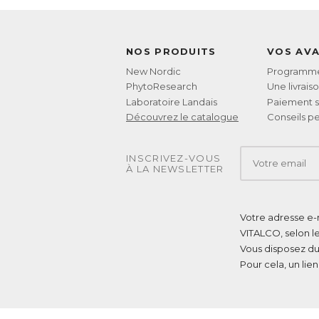
NOS PRODUITS
VOS AV
New Nordic
Programme 
PhytoResearch
Une livrais
Laboratoire Landais
Paiement s
Découvrez le catalogue
Conseils pe
INSCRIVEZ-VOUS
À LA NEWSLETTER
Votre adresse e-m
VITALCO, selon l
Vous disposez du
Pour cela, un lie