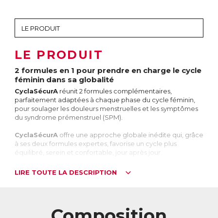
LE PRODUIT
2 formules en 1 pour prendre en charge le cycle
féminin dans sa globalité
CyclaSécurA
réunit 2 formules complémentaires,
parfaitement adaptées à chaque phase du cycle féminin,
pour soulager les douleurs menstruelles et les symptômes
du syndrome prémenstruel (SPM).
CyclaSécurA
offre une approche globale inédite qui, grâce
à ses deux formules expertes, favorise un cycle plus
équilibré, serein et confortable, jour après jour.
CyclaSécurA
s’adresse aux femmes qui ressentent des
LIRE TOUTE LA DESCRIPTION
inconforts pendant les règles et/ou des symptômes de
SPM, et qui souhaitent une approche globale, prenant en
compte à la fois le corps et l’esprit, en harmonie avec les
besoins spécifiques de chaque phase du cycle menstruel.
Composition