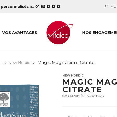
 personnalisés
au
01 85 12 12 12
MO
VOS AVANTAGES
NOS ENGAGEME
Magic Magnésium Citrate
es
New Nordic
NEW NORDIC
MAGIC MA
CITRATE
60 COMPRIMÉS - ACL6414624