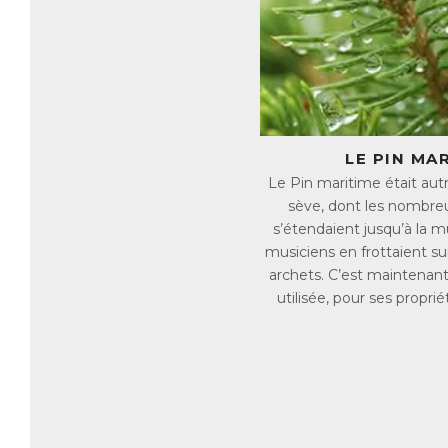
Il
ma
si
et
mé
Q
Dé
LE PIN MA
tr
Le Pin maritime était autre
sève, dont les nombreu
Pa
→ 
s’étendaient jusqu’à la m
→ 
musiciens en frottaient su
→ 
archets. C’est maintenant
→ 
utilisée, pour ses propri
→ 
C
Po
ma
✓ 
✓ 
✓ 