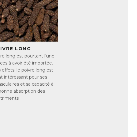
nsuffisant et souffriraient donc d’un
re insuffisant, mais aussi à certaines
comme l’exposition au stress (physique
tion d’alcool ou de certains
r les signes peuvent être nombreux et
OIVRE LONG
re long est pourtant l’une
ces à avoir été importée.
effets, le poivre long est
t intéressant pour ses
sculaires et sa capacité à
 bonne absorption des
triments.
voriser une alimentation riche en
rs en magnésium comme :