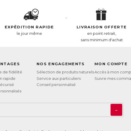
AN :
3770011802951
EXPÉDITION RAPIDE
LIVRAISON OFFERTE
le jour même
en point retrait,
sans minimum d'achat
ANTAGES
NOS ENGAGEMENTS
MON COMPTE
de fidélité
Sélection de produits naturels
Accès à mon comp
on rapide
Service aux particuliers
Suivre mes comm
écurisé
Conseil personnalisé
rsonnalisés
→