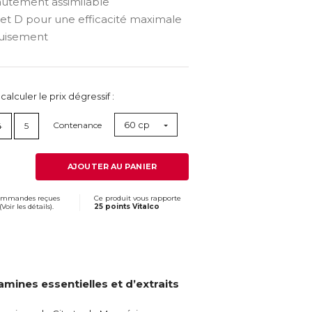
utement assimilable
et D pour une efficacité maximale
épuisement
lculer le prix dégressif :
60 cp
Contenance
4
5
AJOUTER AU PANIER
commandes reçues
Ce produit vous rapporte
(
Voir les détails
).
25 points Vitalco
mines essentielles et d’extraits