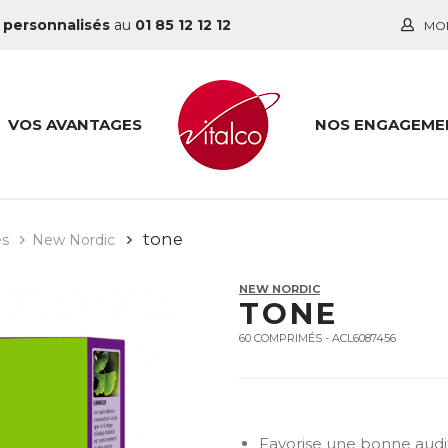
 personnalisés
au
01 85 12 12 12
MO
VOS AVANTAGES
NOS ENGAGEME
tone
es
New Nordic
NEW NORDIC
TONE
60 COMPRIMÉS - ACL6087456
Favorise une bonne audi