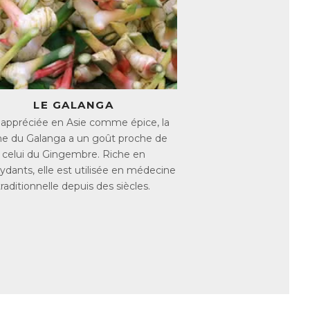
tème nerveux, pour une transmission
d’extraits végétaux et de nutriments qui
lon, mais aussi de Ginkgo, dont les feuilles
LE GALANGA
 appréciée en Asie comme épice, la
, qui contribue à maintenir un bon
ne du Galanga a un goût proche de
ux, tandis que la Niacine contribue au bon
celui du Gingembre. Riche en
ydants, elle est utilisée en médecine
de diminuer la sensation de fatigue qui
traditionnelle depuis des siècles.