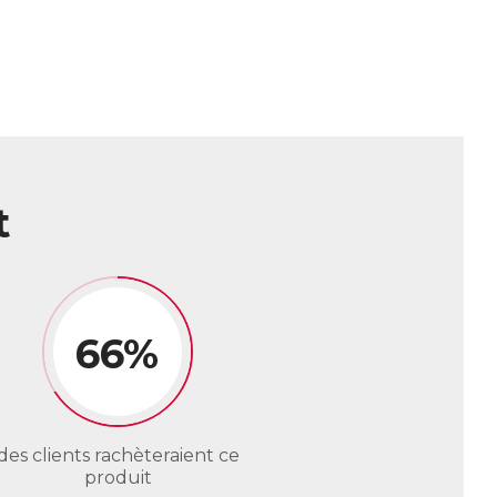
t
66%
des clients rachèteraient ce
produit