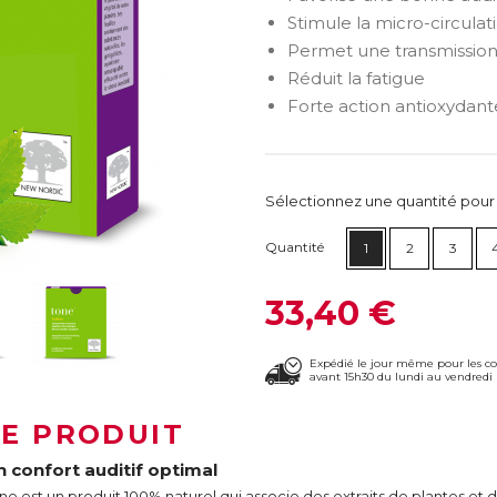
Stimule la micro-circula
Permet une transmission
Réduit la fatigue
Forte action antioxydant
Sélectionnez une quantité pour ca
Quantité
1
2
3
33,40 €
Expédié le jour même pour les 
avant 15h30 du lundi au vendredi 
LE PRODUIT
n confort auditif optimal
ne est un produit 100% naturel qui associe des extraits de plantes et 