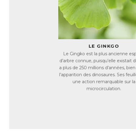
la
op
Le
Le
pa
To
LE GINKGO
st
Le Gingko est la plus ancienne es
L’
d’arbre connue, puisqu’elle existait dé
éq
a plus de 250 millions d’années, bien
fo
l’apparition des dinosaures. Ses feuil
Le
une action remarquable sur la
ac
microcirculation.
AC
E