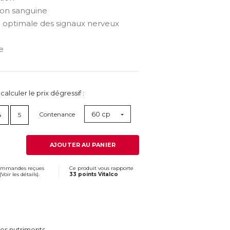
tion sanguine
 optimale des signaux nerveux
e
lculer le prix dégressif :
60 cp
Contenance
4
5
AJOUTER AU PANIER
commandes reçues
Ce produit vous rapporte
(
Voir les détails
).
33 points Vitalco
des nutriments