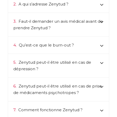
2.
A qui s’adresse Zenytud ?
Télécharger la fiche produit
3.
Faut-il demander un avis médical avant de
prendre Zenytud ?
4.
Qu’est-ce que le burn-out ?
5.
Zenytud peut-il être utilisé en cas de
dépression ?
6.
Zenytud peut-il être utilisé en cas de prise
de médicaments psychotropes ?
7.
Comment fonctionne Zenytud ?