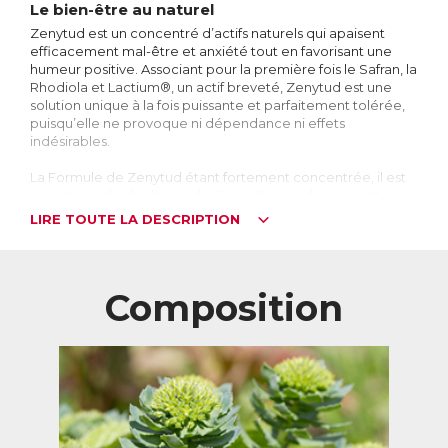
Le bien-être au naturel
Zenytud est un concentré d’actifs naturels qui apaisent
efficacement mal-être et anxiété tout en favorisant une
humeur positive. Associant pour la première fois le Safran, la
Rhodiola et Lactium®, un actif breveté, Zenytud est une
solution unique à la fois puissante et parfaitement tolérée,
puisqu’elle ne provoque ni dépendance ni effets
indésirables.
La Formule de Zenytud étant fortement concentrée, il est
recommandé de demander l’avis d’un médecin avant son
utilisation.
LIRE TOUTE LA DESCRIPTION
Zenytud est idéal en situation de mal-être psychologique
et tout particulièrement en cas de burn-out.
Composition
Cerveau : à l’origine du mal-être
A l’origine des pensées, des actions, des désirs et
motivations, le cerveau est le centre du système nerveux. Il
est composé de 100 milliards de cellules nerveuses
appelées neurones, qui forment un réseau à travers lequel
circulent des signaux électriques et des
neurotransmetteurs.