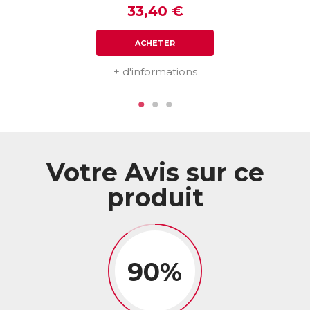
33,40 €
ACL :
2951857
EAN :
3401529518576
ACHETER
Télécharger la fiche produit
+ d'informations
Votre Avis sur ce
produit
90%