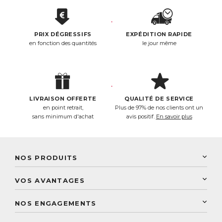
PRIX DÉGRESSIFS
EXPÉDITION RAPIDE
en fonction des quantités
le jour même
LIVRAISON OFFERTE
QUALITÉ DE SERVICE
en point retrait,
Plus de 97% de nos clients ont un
sans minimum d'achat
avis positif.
En savoir plus
NOS PRODUITS
New Nordic
VOS AVANTAGES
PhytoResearch
Programme de fidélité
Laboratoire Landais
NOS ENGAGEMENTS
Une livraison rapide
Découvrez le catalogue
Sélection de produits naturels