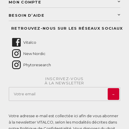
Paiement sécurisé
MON COMPTE
Service aux particuliers
Conseils personnalisés
Accès à mon compte
Conseil personnalisé
BESOIN D’AIDE
Suivre mes commandes
Questions fréquentes
RETROUVEZ-NOUS SUR LES RÉSEAUX SOCIAUX
Nous contacter
Vitalco
New Nordic
Phytoresearch
INSCRIVEZ-VOUS
À LA NEWSLETTER
→
Votre adresse e-mail est collectée ici afin de vous abonner
à la newsletter VITALCO, selon les modalités décrites dans
notre
Politique de Confidentialité
. Vous disposez du droit