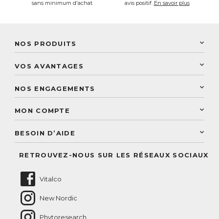
sans minimum d'achat
avis positif.
En savoir plus
NOS PRODUITS
New Nordic
VOS AVANTAGES
PhytoResearch
Programme de fidélité
Laboratoire Landais
NOS ENGAGEMENTS
Une livraison rapide
Découvrez le catalogue
Sélection de produits naturels
Paiement sécurisé
MON COMPTE
Service aux particuliers
Conseils personnalisés
Accès à mon compte
Conseil personnalisé
BESOIN D’AIDE
Suivre mes commandes
Questions fréquentes
RETROUVEZ-NOUS SUR LES RÉSEAUX SOCIAUX
Nous contacter
Vitalco
New Nordic
Phytoresearch