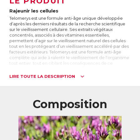
LE PRODUIT
Rajeunir les cellules
Telomerys est une formule anti-âge unique développée
d’après les derniers résultats de la recherche scientifique
sur le vieillissement cellulaire. Ses extraits végétaux
concentrés, associés à des vitamines essentielles,
permettent d’agir sur le vieillissement naturel des cellules
tout en les protégeant d’un vieillissement accéléré par des
facteurs extérieurs. Telomerys est une formule anti-âge
complète qui aide à ralentir le vieillissement de l’organisme
tout entier, tout en ciblant les conséquences de ce
vieillissement au niveau cardiovasculaire, cutané et
cérébral.
LIRE TOUTE LA DESCRIPTION
A la pointe de la recherche scientifique
En 2009, Elizabeth Blackburn, Carol Greider et Jack Szostak
ont reçu le Prix Nobel de médecine et physiologie pour
Composition
leurs travaux sur le vieillissement cellulaire. Ils ont découvert
qu’à l’intérieur de chaque cellule de l’organisme se
trouvent des télomères, des fragments d’ADN qui
déterminent sa durée de vie. Ces télomères raccourcissent
progressivement jusqu’à atteindre une longueur critique,
ce qui entraîne la mort de la cellule. Véritables aiguilles de
l’horloge biologique, ils régissent la vitesse à laquelle vieillit