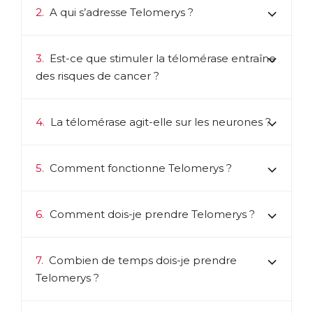
de plusieurs études scientifiques démontrant son effet protecteur
2.
A qui s’adresse Telomerys ?
sur le cerveau et les fonctions cognitives, notamment la
mémoire.
3.
Est-ce que stimuler la télomérase entraîne
Telomerys est donc une formule anti-âge complète, qui
agit non seulement sur les causes du vieillissement
des risques de cancer ?
cellulaire mais aussi sur ses conséquences.
ACL :
6024256
4.
La télomérase agit-elle sur les neurones ?
EAN :
3401560242560
Télécharger la fiche produit
5.
Comment fonctionne Telomerys ?
6.
Comment dois-je prendre Telomerys ?
7.
Combien de temps dois-je prendre
Telomerys ?