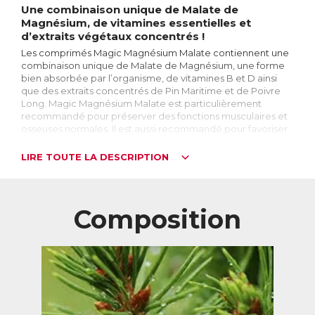
Une combinaison unique de Malate de
Magnésium, de vitamines essentielles et
d’extraits végétaux concentrés !
Les comprimés Magic Magnésium Malate contiennent une
combinaison unique de Malate de Magnésium, une forme
bien absorbée par l’organisme, de vitamines B et D ainsi
que des extraits concentrés de Pin Maritime et de Poivre
Long. Magic Magnésium Malate est particulièrement
recommandé pour préserver des fonctions musculaires et
osseuses normales. Il est aussi recommandé pour favoriser
une bonne vitalité et prendre soin du système nerveux.
LIRE TOUTE LA DESCRIPTION
Le Magnésium, qu’est-ce que c’est ?
Le Magnésium est un sel minéral essentiel au bon
fonctionnement du corps. 4ème minéral le plus abondant
dans l’organisme, le corps en renferme approximativement
Composition
25g dont environ la moitié se situe dans les os et les dents,
un quart dans les muscles et un quart réparti entre le
système nerveux, le foie, les reins, ...
A quoi sert-il ?
Indispensable à la bonne santé du corps, le magnésium
intervient dans plus de 300 fonctions biochimiques. On
peut notamment citer son rôle dans le fonctionnement du