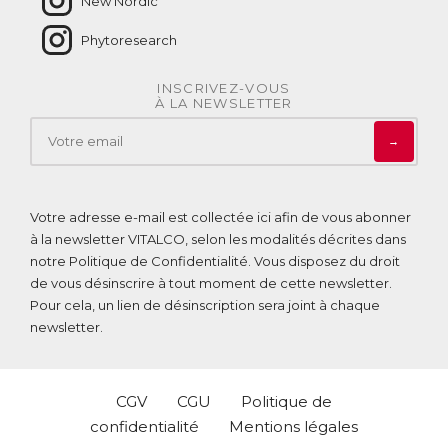
New Nordic
normal du système nerveux.
● L’extrait concentré d’écorce de Pin Maritime et de Poivre
Phytoresearch
long favorisent une bonne microcirculation sanguine, ce qui
optimise l’assimilation des vitamines et minéraux.
● La vitamine B1 contribue au bon fonctionnement du cœur.
INSCRIVEZ-VOUS
À LA NEWSLETTER
ACL :
6414625
EAN :
3770011802968
→
Votre adresse e-mail est collectée ici afin de vous abonner
à la newsletter VITALCO, selon les modalités décrites dans
notre
Politique de Confidentialité
. Vous disposez du droit
de vous désinscrire à tout moment de cette newsletter.
Pour cela, un lien de désinscription sera joint à chaque
newsletter.
CGV
CGU
Politique de
confidentialité
Mentions légales