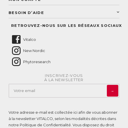
Service aux particuliers
Conseils personnalisés
Accès à mon compte
Conseil personnalisé
BESOIN D’AIDE
Suivre mes commandes
Questions fréquentes
RETROUVEZ-NOUS SUR LES RÉSEAUX SOCIAUX
Nous contacter
Vitalco
New Nordic
Phytoresearch
INSCRIVEZ-VOUS
À LA NEWSLETTER
→
Votre adresse e-mail est collectée ici afin de vous abonner
à la newsletter VITALCO, selon les modalités décrites dans
notre
Politique de Confidentialité
. Vous disposez du droit