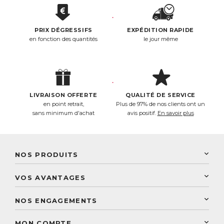
PRIX DÉGRESSIFS
EXPÉDITION RAPIDE
en fonction des quantités
le jour même
LIVRAISON OFFERTE
QUALITÉ DE SERVICE
en point retrait,
Plus de 97% de nos clients ont un
sans minimum d'achat
avis positif.
En savoir plus
NOS PRODUITS
New Nordic
VOS AVANTAGES
PhytoResearch
Programme de fidélité
Laboratoire Landais
NOS ENGAGEMENTS
Une livraison rapide
Découvrez le catalogue
Sélection de produits naturels
Paiement sécurisé
MON COMPTE