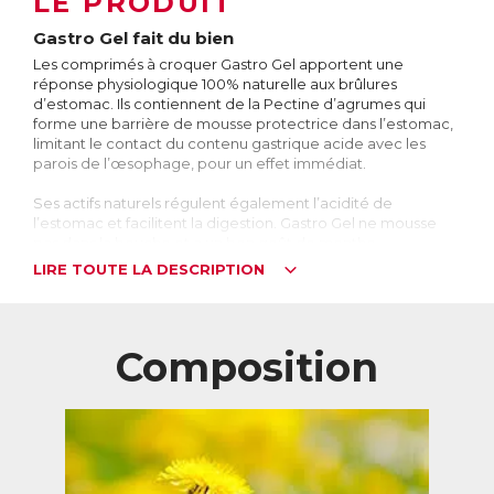
LE PRODUIT
Gastro Gel fait du bien
Les comprimés à croquer Gastro Gel apportent une
réponse physiologique 100% naturelle aux brûlures
d’estomac. Ils contiennent de la Pectine d’agrumes qui
forme une barrière de mousse protectrice dans l’estomac,
limitant le contact du contenu gastrique acide avec les
parois de l’œsophage, pour un effet immédiat.
Ses actifs naturels régulent également l’acidité de
l’estomac et facilitent la digestion. Gastro Gel ne mousse
pas dans la bouche et a un bon goût de menthe.
LIRE TOUTE LA DESCRIPTION
A quoi ressemble une brûlure d’estomac ?
On estime que 10 à 20% de la population souffre
occasionnellement de brûlures d’estomac. Celles-ci se
caractérisent par la remontée d’une partie du contenu de
Composition
l’estomac dans l’œsophage. Or l’estomac produit des
substances très acides, les sucs gastriques, qui aident à la
digestion et détruisent les bactéries qui peuvent se trouver
dans les aliments. La paroi de l’œsophage n’étant pas
conçue pour résister à une telle acidité, cela provoque des
brûlures.