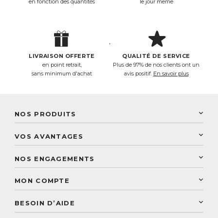
en fonction des quantités
le jour même
LIVRAISON OFFERTE
QUALITÉ DE SERVICE
en point retrait,
Plus de 97% de nos clients ont un
sans minimum d'achat
avis positif.
En savoir plus
NOS PRODUITS
New Nordic
VOS AVANTAGES
PhytoResearch
Programme de fidélité
Laboratoire Landais
NOS ENGAGEMENTS
Une livraison rapide
Découvrez le catalogue
Sélection de produits naturels
Paiement sécurisé
MON COMPTE
Service aux particuliers
Conseils personnalisés
Accès à mon compte
Conseil personnalisé
BESOIN D’AIDE
Suivre mes commandes