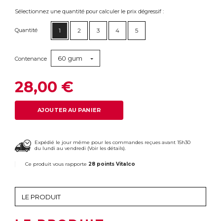
Sélectionnez une quantité pour calculer le prix dégressif :
Quantité
1
2
3
4
5
60 gum
Contenance
28,00 €
AJOUTER AU PANIER
Expédié le jour même pour les commandes reçues avant 15h30
du lundi au vendredi (
Voir les détails
).
Ce produit vous rapporte
28 points Vitalco