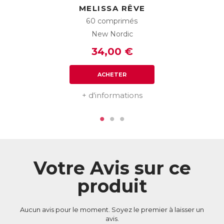
phytothérapie, qualité et savoir-faire scandinave.
MELISSA RÊVE
60 comprimés
ACL :
6415192
New Nordic
EAN :
3770011802982
34,00 €
Télécharger la fiche produit
ACHETER
+ d'informations
Votre Avis sur ce
produit
Aucun avis pour le moment. Soyez le premier à laisser un
avis.