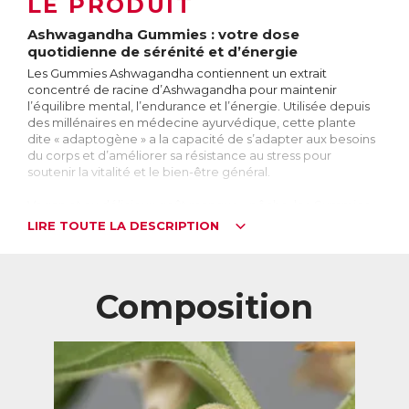
LE PRODUIT
Ashwagandha Gummies : votre dose
quotidienne de sérénité et d’énergie
Les Gummies Ashwagandha contiennent un extrait
concentré de racine d’Ashwagandha pour maintenir
l’équilibre mental, l’endurance et l’énergie. Utilisée depuis
des millénaires en médecine ayurvédique, cette plante
dite « adaptogène » a la capacité de s’adapter aux besoins
du corps et d’améliorer sa résistance au stress pour
soutenir la vitalité et le bien-être général.
Vegan et au délicieux goût mangue - pêche, les Gummies
Ashwagandha sont un moyen simple et agréable de
LIRE TOUTE LA DESCRIPTION
profiter des bienfaits de l’Ashwagandha pour retrouver
sérénité et énergie au quotidien.
Pour qui ?
Composition
Ashwagandha Gummies est idéal pour :
→ les personnes sujettes au stress et à l’anxiété
→ les personnes qui souhaitent maintenir un sommeil
profond et réparateur
→ les personnes qui souhaitent se relaxer
→ les personnes qui veulent maintenir leurs niveaux
d’endurance, de vitalité et d’énergie.