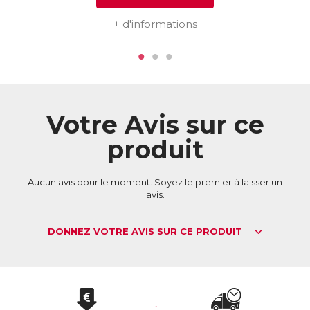
couches profondes de la peau pour atténuer les taches
brunes de manière optimale. Associer comprimés et soins
+ d'informations
cosmétiques naturels contenant les mêmes actifs végétaux
est le meilleur moyen de prendre soin de son corps tant de
l’intérieur que de l’extérieur.
ACL :
6382645
EAN :
5021807006472
Votre Avis sur ce
produit
Aucun avis pour le moment. Soyez le premier à laisser un
avis.
DONNEZ VOTRE AVIS SUR CE PRODUIT