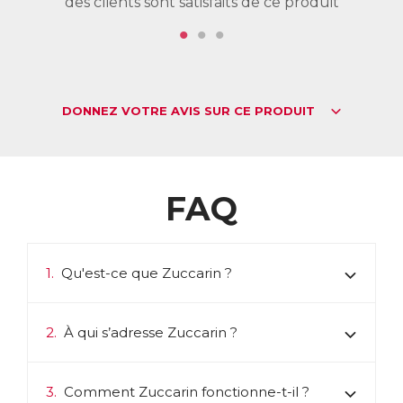
des clients sont satisfaits de ce produit
de
DONNEZ VOTRE AVIS SUR CE PRODUIT
FAQ
1.
Qu'est-ce que Zuccarin ?
2.
À qui s’adresse Zuccarin ?
3.
Comment Zuccarin fonctionne-t-il ?