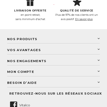
LIVRAISON OFFERTE
QUALITÉ DE SERVICE
en point retrait,
Plus de 97% de nos clients ont un
sans minimum d'achat
avis positif.
En savoir plus
NOS PRODUITS
New Nordic
VOS AVANTAGES
PhytoResearch
Programme de fidélité
Laboratoire Landais
NOS ENGAGEMENTS
Une livraison rapide
Découvrez le catalogue
Sélection de produits naturels
Paiement sécurisé
MON COMPTE
Service aux particuliers
Conseils personnalisés
Accès à mon compte
Conseil personnalisé
BESOIN D’AIDE
Suivre mes commandes
Questions fréquentes
RETROUVEZ-NOUS SUR LES RÉSEAUX SOCIAUX
Nous contacter
Vitalco