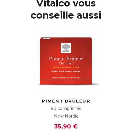
Vitalco vous
bioactif aide à diminuer l’absorption des sucres après le
repas en limitant leur transformation en glucose lors de la
conseille aussi
digestion.
Ainsi, une partie des sucres sera éliminée et ne sera pas
stockée dans les cellules adipeuses, favorisant l’utilisation
des réserves pour la production d’énergie, et limitant les
futures envies de grignotage.
L’extrait de feuilles de Mûrier japonais contenu dans
Zuccarin est standardisé à 2% en DNJ, pour une efficacité
maximale.
Plus d'info sur :
http://zuccarin.fr/
ACL :
6087427
EAN :
3401560874273
Télécharger la fiche produit
PIMENT BRÛLEUR
60 comprimés
New Nordic
35,90 €