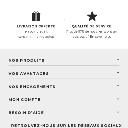
LIVRAISON OFFERTE
QUALITÉ DE SERVICE
en point retrait,
Plus de 97% de nos clients ont un
sans minimum d'achat
avis positif.
En savoir plus
NOS PRODUITS
New Nordic
VOS AVANTAGES
PhytoResearch
Programme de fidélité
Laboratoire Landais
NOS ENGAGEMENTS
Une livraison rapide
Découvrez le catalogue
Sélection de produits naturels
Paiement sécurisé
MON COMPTE
Service aux particuliers
Conseils personnalisés
Accès à mon compte
Conseil personnalisé
BESOIN D’AIDE
Suivre mes commandes
Questions fréquentes
RETROUVEZ-NOUS SUR LES RÉSEAUX SOCIAUX