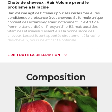
Chute de cheveux : Hair Volume prend le
problème à la racine
Hair Volume agit de l’intérieur pour assurer les meilleures
conditions de croissance à vos cheveux. Sa formule unique
contient des extraits végétaux, notamment un extrait de
Pomme standardisé en Procyanidine-B2, mais aussi des
vitamines et minéraux essentiels à la bonne santé des
cheveux. Les actifs sont apportés directement à la racine
des cheveux, pour une efficacité optimale.
Votre chevelure retrouve ainsi volume, force et vitalité, tout
naturellement.
LIRE TOUTE LA DESCRIPTION
En quelques mois aux États-Unis, Hair Volume est devenu le
N°1 des comprimés pour les cheveux vendus en
pharmacie!*
Composition
* en 2012 et 2013
Efficacité cliniquement prouvée
Une étude clinique contre placebo réalisée sur 60 femmes
montre que la prise quotidienne de Hair Volume conduit à
des cheveux significativement plus épais. Les effets de Hair
Volume sur le volume des cheveux commencent à être
visibles dès 2 mois, et sont encore plus significatifs après 4