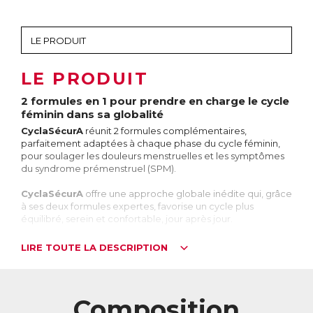
LE PRODUIT
2 formules en 1 pour prendre en charge le cycle
féminin dans sa globalité
CyclaSécurA
réunit 2 formules complémentaires,
parfaitement adaptées à chaque phase du cycle féminin,
pour soulager les douleurs menstruelles et les symptômes
du syndrome prémenstruel (SPM).
CyclaSécurA
offre une approche globale inédite qui, grâce
à ses deux formules expertes, favorise un cycle plus
équilibré, serein et confortable, jour après jour.
CyclaSécurA
s’adresse aux femmes qui ressentent des
LIRE TOUTE LA DESCRIPTION
inconforts pendant les règles et/ou des symptômes de
SPM, et qui souhaitent une approche globale, prenant en
compte à la fois le corps et l’esprit, en harmonie avec les
besoins spécifiques de chaque phase du cycle menstruel.
Composition