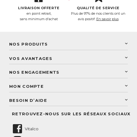
LIVRAISON OFFERTE
QUALITÉ DE SERVICE
en point retrait,
Plus de 97% de nos clients ont un
sans minimum d'achat
avis positif.
En savoir plus
NOS PRODUITS
New Nordic
VOS AVANTAGES
PhytoResearch
Programme de fidélité
Laboratoire Landais
NOS ENGAGEMENTS
Une livraison rapide
Découvrez le catalogue
Sélection de produits naturels
Paiement sécurisé
MON COMPTE
Service aux particuliers
Conseils personnalisés
Accès à mon compte
Conseil personnalisé
BESOIN D’AIDE
Suivre mes commandes
Questions fréquentes
RETROUVEZ-NOUS SUR LES RÉSEAUX SOCIAUX
Nous contacter
Vitalco