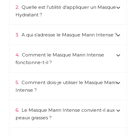
quantité d’eau dans la peau. C’est ce qui permet en outre
de maintenir l’élasticité et le volume d’une peau jeune.
2.
Quelle est l’utilité d’appliquer un Masque
Avec l’âge, sa quantité diminue et la peau perd son aspect
Hydratant ?
rebondi. En apportant de l’Acide hyaluronique hydrolysé («
coupé » en morceaux suffisamment petits), pénétrant plus
facilement dans la peau, l’ensemble de la gamme
cosmétique New Nordic maintient l’hydratation, la fermeté
3.
A qui s’adresse le Masque Marin Intense ?
et l’élasticité de la peau.
Catalogue cosmétiques New Nordic - Produits &
4.
Comment le Masque Marin Intense
Conseils
fonctionne-t-il ?
ACL :
6320082
EAN :
5021807453382
5.
Comment dois-je utiliser le Masque Marin
Intense ?
6.
Le Masque Marin Intense convient-il aux
peaux grasses ?