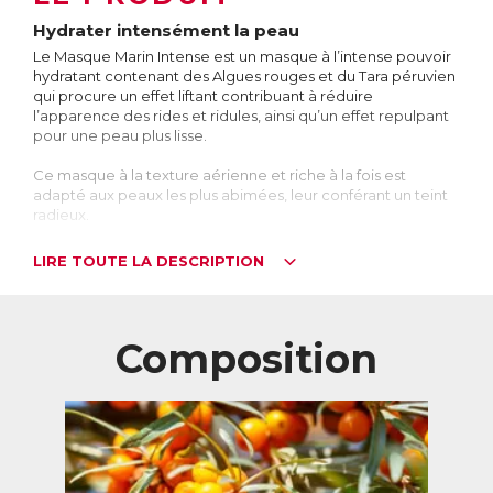
Hydrater intensément la peau
Le Masque Marin Intense est un masque à l’intense pouvoir
hydratant contenant des Algues rouges et du Tara péruvien
qui procure un effet liftant contribuant à réduire
l’apparence des rides et ridules, ainsi qu’un effet repulpant
pour une peau plus lisse.
Ce masque à la texture aérienne et riche à la fois est
adapté aux peaux les plus abimées, leur conférant un teint
radieux.
Pourquoi utiliser un masque hydratant ?
LIRE TOUTE LA DESCRIPTION
Appliquer un masque hydratant permet de repulper la
peau grâce à une action filmogène qui évite les pertes
d’eau et maintient la peau hydratée tout en la protégeant.
Intégrer le Masque Marin Intense dans sa routine de soin,
Composition
idéalement après l’utilisation de l’exfoliant Gentle Face
Exfoliator ou du Baume Nettoyant Pure & Natural, permet
de maintenir une peau revitalisée et d’apparence plus
jeune et plus ferme. Pour un effet prolongé, le masque
s’applique idéalement le soir pour agir tout au long de la
nuit.