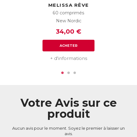
phytothérapie, qualité et savoir-faire scandinave.
MELISSA RÊVE
60 comprimés
ACL :
6415192
New Nordic
EAN :
3770011802982
34,00 €
Télécharger la fiche produit
ACHETER
+ d'informations
Votre Avis sur ce
produit
Aucun avis pour le moment. Soyez le premier à laisser un
avis.