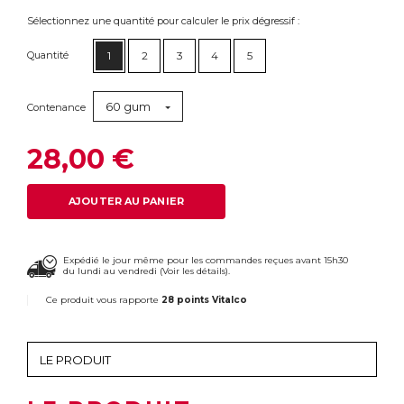
Sélectionnez une quantité pour calculer le prix dégressif :
Quantité
1
2
3
4
5
60 gum
Contenance
28,00 €
AJOUTER AU PANIER
Expédié le jour même pour les commandes reçues avant 15h30
du lundi au vendredi (
Voir les détails
).
Ce produit vous rapporte
28 points Vitalco