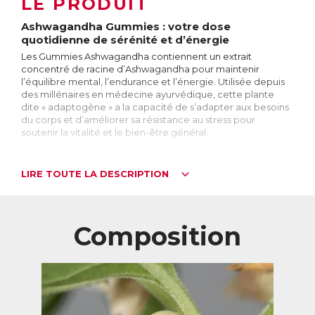
LE PRODUIT
Ashwagandha Gummies : votre dose
quotidienne de sérénité et d’énergie
Les Gummies Ashwagandha contiennent un extrait
concentré de racine d’Ashwagandha pour maintenir
l’équilibre mental, l’endurance et l’énergie. Utilisée depuis
des millénaires en médecine ayurvédique, cette plante
dite « adaptogène » a la capacité de s’adapter aux besoins
du corps et d’améliorer sa résistance au stress pour
soutenir la vitalité et le bien-être général.
Vegan et au délicieux goût mangue - pêche, les Gummies
Ashwagandha sont un moyen simple et agréable de
LIRE TOUTE LA DESCRIPTION
profiter des bienfaits de l’Ashwagandha pour retrouver
sérénité et énergie au quotidien.
Pour qui ?
Composition
Ashwagandha Gummies est idéal pour :
→ les personnes sujettes au stress et à l’anxiété
→ les personnes qui souhaitent maintenir un sommeil
profond et réparateur
→ les personnes qui souhaitent se relaxer
→ les personnes qui veulent maintenir leurs niveaux
d’endurance, de vitalité et d’énergie.