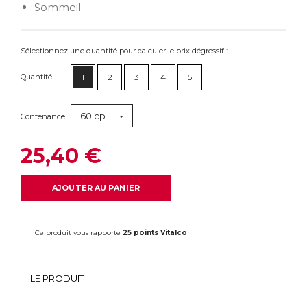
Sommeil
Sélectionnez une quantité pour calculer le prix dégressif :
Quantité
1
2
3
4
5
60 cp
Contenance
25,40 €
AJOUTER AU PANIER
Ce produit vous rapporte
25 points Vitalco