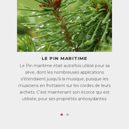
fonctionnement du corps. 4ème minéral le plus abondant
dans l’organisme, le corps en renferme approximativement
25g dont environ la moitié se situe dans les os et les dents,
un quart dans les muscles et un quart réparti entre le
système nerveux, le foie, les reins, ...
A quoi sert-il ?
Indispensable à la bonne santé du corps, le magnésium
intervient dans plus de 300 fonctions biochimiques. On
peut notamment citer son rôle dans le fonctionnement du
système nerveux, dans le fonctionnement musculaire, dans
LE PIN MARITIME
la formation et la minéralisation osseuse ainsi que dans la
Le Pin maritime était autrefois utilisé pour sa
production d’énergie.
sève, dont les nombreuses applications
Quels sont les besoins journaliers ?
s’étendaient jusqu’à la musique, puisque les
Pour un adulte, les autorités de santé recommandent un
musiciens en frottaient sur les cordes de leurs
apport de 6mg par kilo de poids corporel par jour. Cela
archets. C’est maintenant son écorce qui est
représente environ 300mg pour une femme et 380mg
pour un homme. Comme le corps ne sait pas fabriquer de
utilisée, pour ses propriétés antioxydantes.
magnésium, il est essentiel d’en apporter quotidiennement.
Il est établi qu’aujourd’hui près des ¾ des personnes
auraient un apport insuffisant et souffriraient donc d’un
manque en magnésium. Cela est majoritairement dû à un
apport alimentaire insuffisant, mais aussi à certaines