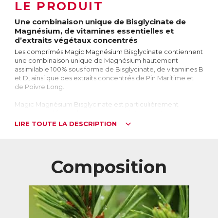
LE PRODUIT
Une combinaison unique de Bisglycinate de
Magnésium, de vitamines essentielles et
d’extraits végétaux concentrés
Les comprimés Magic Magnésium Bisglycinate contiennent
une combinaison unique de Magnésium hautement
assimilable 100% sous forme de Bisglycinate, de vitamines B
et D, ainsi que des extraits concentrés de Pin Maritime et
de Poivre Long.
Magic Magnésium Bisglycinate est particulièrement
recommandé pour les personnes sujettes au stress, aux
tensions nerveuses, aux troubles du sommeil et aux
LIRE TOUTE LA DESCRIPTION
troubles de la circulation. Il est également conseillé pour
soutenir les fonctions musculaires et osseuses, et pour
réduire la fatigue.
Composition
Seulement 2 comprimés par jour pour une haute teneur en
Magnésium, tout en assurant une excellente tolérance
digestive.
Le Magnésium, qu’est-ce que c’est ?
Le Magnésium est un sel minéral essentiel au bon