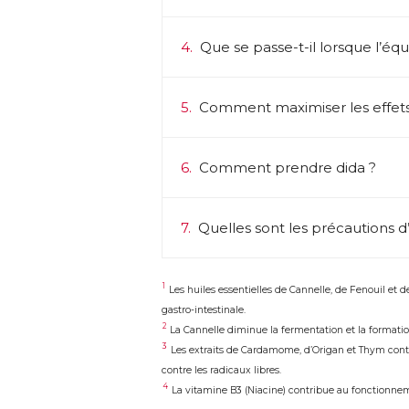
4.
Que se passe-t-il lorsque l’équ
5.
Comment maximiser les effets
6.
Comment prendre dida ?
7.
Quelles sont les précautions d’e
1
Les huiles essentielles de Cannelle, de Fenouil et 
gastro-intestinale.
2
La Cannelle diminue la fermentation et la formation
3
Les extraits de Cardamome, d’Origan et Thym contr
contre les radicaux libres.
4
La vitamine B3 (Niacine) contribue au fonction