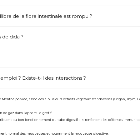
ilibre de la flore intestinale est rompu ?
 de dida ?
mploi ? Existe-t-il des interactions ?
de Menthe poivrée, associées à plusieurs extraits végétaux standardisés (Origan, Thym, 
 de gaz dans l’appareil digestif.
ibuent au bon fonctionnement du tube digestif : Ils renforcent les défenses immunitai
nement normal des muqueuses et notamment la muqueuse digestive.