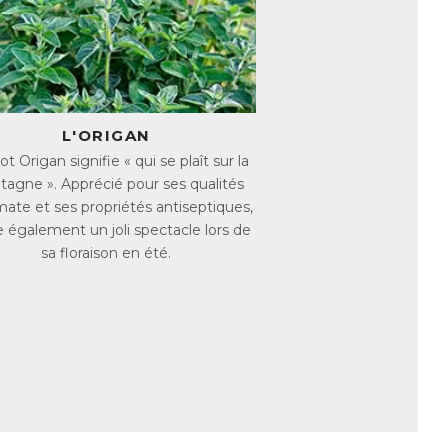
s immunitaires ainsi que les défenses de
omplètent cet effet en contribuant à
s et les flatulences liés à la formation de
L'ORIGAN
t Origan signifie « qui se plaît sur la
ntestinales, favorisant ainsi le confort
agne ». Apprécié pour ses qualités
mate et ses propriétés antiseptiques,
fre également un joli spectacle lors de
sa floraison en été.