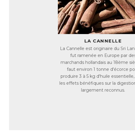
du
Le
la
Le
pr
LA CANNELLE
ga
La Cannelle est originaire du Sri Lan
En
fut ramenée en Europe par de
di
marchands hollandais au 18ème siècl
faut environ 1 tonne d'écorce po
AC
E
produire 3 à 5 kg d'huile essentielle
les effets bénéfiques sur la digestio
largement reconnus.