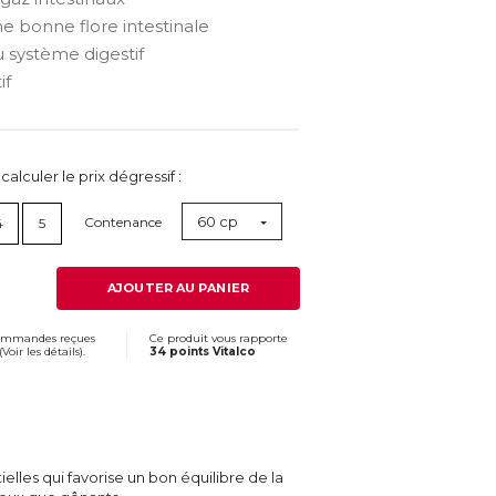
e bonne flore intestinale
 système digestif
if
lculer le prix dégressif :
60 cp
Contenance
4
5
AJOUTER AU PANIER
commandes reçues
Ce produit vous rapporte
(
Voir les détails
).
34 points Vitalco
ielles qui favorise un bon équilibre de la