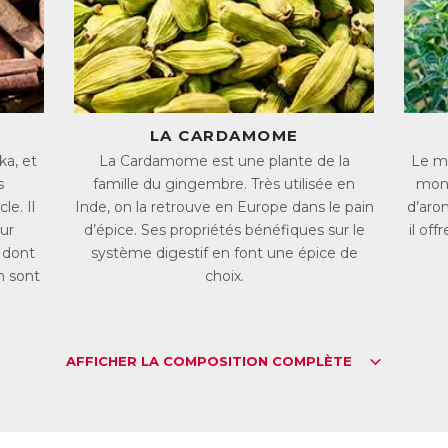
 système digestif.
s extraits de Cardamome, d’Origan et de Thym renforcent les défense
 muqueuse intestinale contre les radicaux libres.
s huiles essentielles de Cannelle, de Fenouil et de Menthe poivrée c
éserver la flore intestinale. De plus la Cannelle limite les ballonnement
LA CARDAMOME
z dans les intestins par les bactéries indésirables.
ka, et
La Cardamome est une plante de la
Le mo
fin la vitamine B3 contribue au fonctionnement normal des muqueuses i
s
famille du gingembre. Très utilisée en
mont
gestif.
e. Il
Inde, on la retrouve en Europe dans le pain
d’aro
ur
d’épice. Ses propriétés bénéfiques sur le
il of
L :
4818507
AN :
3401548185070
, dont
système digestif en font une épice de
n sont
choix.
Télécharger la fiche produit
AFFICHER LA COMPOSITION COMPLÈTE