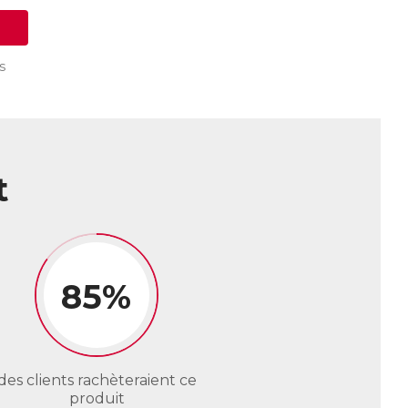
s
t
85%
des clients rachèteraient ce
produit