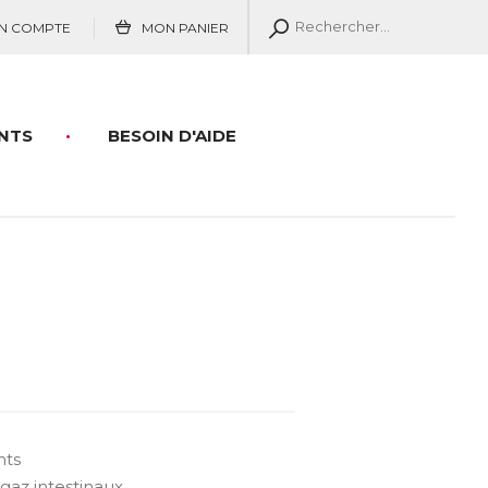
N COMPTE
MON PANIER
NTS
BESOIN D'AIDE
nts
gaz intestinaux