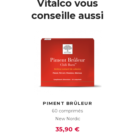
Vitalco vous
bioactif aide à diminuer l’absorption des sucres après le
repas en limitant leur transformation en glucose lors de la
conseille aussi
digestion.
Ainsi, une partie des sucres sera éliminée et ne sera pas
stockée dans les cellules adipeuses, favorisant l’utilisation
des réserves pour la production d’énergie, et limitant les
futures envies de grignotage.
L’extrait de feuilles de Mûrier japonais contenu dans
Zuccarin est standardisé à 2% en DNJ, pour une efficacité
maximale.
Plus d'info sur :
http://zuccarin.fr/
ACL :
6087427
EAN :
3401560874273
Télécharger la fiche produit
PIMENT BRÛLEUR
60 comprimés
New Nordic
35,90 €