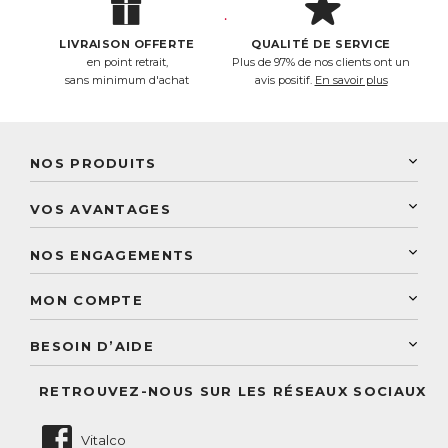
LIVRAISON OFFERTE
QUALITÉ DE SERVICE
en point retrait,
Plus de 97% de nos clients ont un
sans minimum d'achat
avis positif.
En savoir plus
NOS PRODUITS
New Nordic
VOS AVANTAGES
PhytoResearch
Programme de fidélité
Laboratoire Landais
NOS ENGAGEMENTS
Une livraison rapide
Découvrez le catalogue
Sélection de produits naturels
Paiement sécurisé
MON COMPTE
Service aux particuliers
Conseils personnalisés
Accès à mon compte
Conseil personnalisé
BESOIN D’AIDE
Suivre mes commandes
Questions fréquentes
RETROUVEZ-NOUS SUR LES RÉSEAUX SOCIAUX
Nous contacter
Vitalco