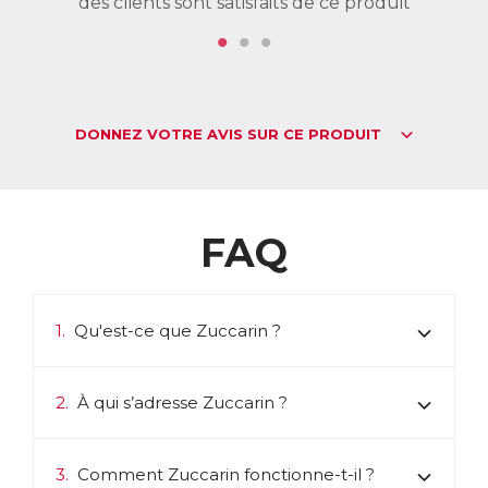
des clients sont satisfaits de ce produit
de
DONNEZ VOTRE AVIS SUR CE PRODUIT
FAQ
1.
Qu'est-ce que Zuccarin ?
2.
À qui s’adresse Zuccarin ?
3.
Comment Zuccarin fonctionne-t-il ?