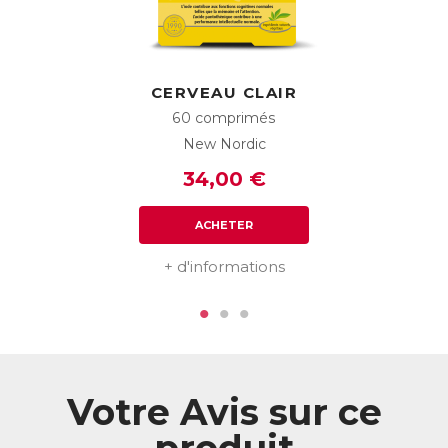
Une étude publiée en 2010 a montré qu’à quantité de
caféine équivalente, le Guarana était plus efficace pour
réduire la fatigue qu’un café.
En effet dans l’extrait de Guarana, la caféine est
CERVEAU CLAIR
associée aux nombreux autres principes actifs de la
plante, qui potentialisent son effet. Mieux vaut
60 comprimés
donc prendre Emaxan 5G+ que boire un café !
New Nordic
Augmenter la résistance à la fatigue
34,00 €
L’extrait concentré d’Eleuthérocoque, également appelé «
Ginseng sibérien », est une plante dite « adaptogène »,
c’est-à-dire qu’elle augmente la résistance de l'organisme,
ACHETER
notamment en situation de faiblesse, d'épuisement ou de
convalescence. Elle remonte les niveaux d'énergie tant
+ d'informations
mentale que physique, tout en contribuant au bon
fonctionnement du système immunitaire.
Le Ginseng coréen, revigorant et fortifiant, est un tonique
puissant idéal en situation de fatigue intense. Il aide à
maintenir énergie et vitalité, ainsi que des fonctions
cognitives normales, tout en soutenant le système
Votre Avis sur ce
immunitaire.
Emaxan 5G+ contient également de la Gelée royale, dont