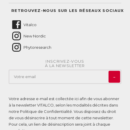
Suivre mes commandes
Questions fréquentes
RETROUVEZ-NOUS SUR LES RÉSEAUX SOCIAUX
Nous contacter
Vitalco
New Nordic
Phytoresearch
INSCRIVEZ-VOUS
À LA NEWSLETTER
→
Votre adresse e-mail est collectée ici afin de vous abonner
à la newsletter VITALCO, selon les modalités décrites dans
notre
Politique de Confidentialité
. Vous disposez du droit
de vous désinscrire à tout moment de cette newsletter.
Pour cela, un lien de désinscription sera joint à chaque