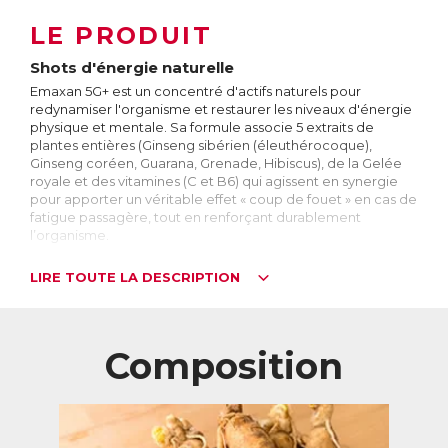
LE PRODUIT
Shots d'énergie naturelle
Emaxan 5G+ est un concentré d'actifs naturels pour
redynamiser l'organisme et restaurer les niveaux d'énergie
physique et mentale. Sa formule associe 5 extraits de
plantes entières (Ginseng sibérien (éleuthérocoque),
Ginseng coréen, Guarana, Grenade, Hibiscus), de la Gelée
royale et des vitamines (C et B6) qui agissent en synergie
pour apporter un véritable effet « coup de fouet » en cas de
fatigue passagère, tout en renforçant durablement
l’organisme.
Facile à prendre et au bon goût de pomme, Emaxan 5G+
LIRE TOUTE LA DESCRIPTION
est idéal pour :
booster les performances physiques et mentales lors de
périodes chargées au travail, ou en période de révision
Composition
soutenir leurs défenses immunitaires
augmenter la résistance de l’organisme à la fatigue.
Formule naturelle garantie sans arôme, édulcorant ou
colorant artificiels. Ne contient pas de conservateur.