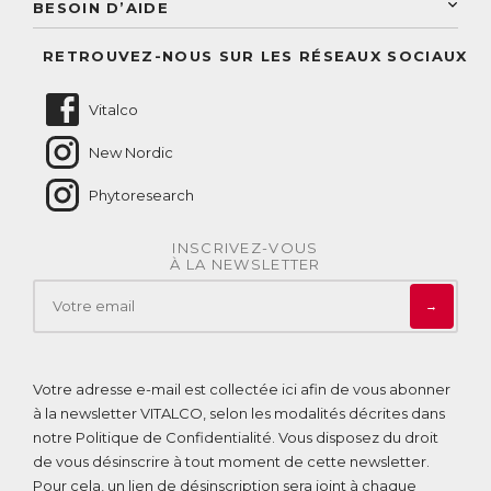
Conseil personnalisé
BESOIN D’AIDE
Suivre mes commandes
Questions fréquentes
RETROUVEZ-NOUS SUR LES RÉSEAUX SOCIAUX
Nous contacter
Vitalco
New Nordic
Phytoresearch
INSCRIVEZ-VOUS
À LA NEWSLETTER
→
Votre adresse e-mail est collectée ici afin de vous abonner
à la newsletter VITALCO, selon les modalités décrites dans
notre
Politique de Confidentialité
. Vous disposez du droit
de vous désinscrire à tout moment de cette newsletter.
Pour cela, un lien de désinscription sera joint à chaque