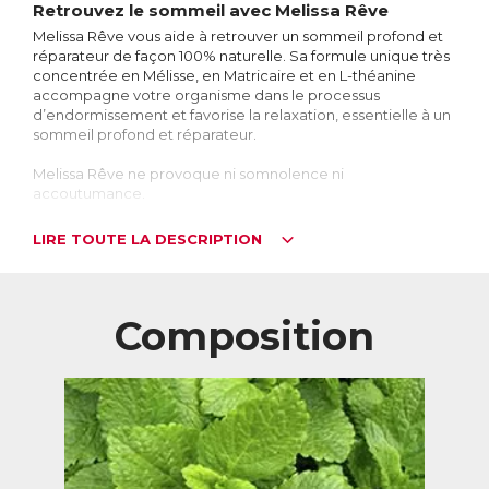
Retrouvez le sommeil avec Melissa Rêve
Melissa Rêve vous aide à retrouver un sommeil profond et
réparateur de façon 100% naturelle. Sa formule unique très
concentrée en Mélisse, en Matricaire et en L-théanine
accompagne votre organisme dans le processus
d’endormissement et favorise la relaxation, essentielle à un
sommeil profond et réparateur.
Melissa Rêve ne provoque ni somnolence ni
accoutumance.
Stress, changements hormonaux, décalage
LIRE TOUTE LA DESCRIPTION
horaire… Les raisons de mal dormir sont
nombreuses
Nous sommes très nombreux à souffrir de troubles du
sommeil, dont les causes sont souvent multiples : l’anxiété
Composition
et le décalage horaire sont les plus connus, mais un
changement hormonal comme la ménopause, ou encore
un déséquilibre alimentaire, peuvent nuire à la qualité du
sommeil. Qu’il s’agisse d’insomnies ou juste d’un sommeil
agité, les conséquences d’une mauvaise nuit se font
ressentir le jour : fatigue, difficultés à se concentrer,
irritabilité, et même éventuellement tendance au
surpoids…