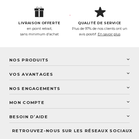
LIVRAISON OFFERTE
QUALITÉ DE SERVICE
en point retrait,
Plus de 97% de nos clients ont un
sans minimum d'achat
avis positif.
En savoir plus
NOS PRODUITS
New Nordic
VOS AVANTAGES
PhytoResearch
Programme de fidélité
Laboratoire Landais
NOS ENGAGEMENTS
Une livraison rapide
Découvrez le catalogue
Sélection de produits naturels
Paiement sécurisé
MON COMPTE
Service aux particuliers
Conseils personnalisés
Accès à mon compte
Conseil personnalisé
BESOIN D’AIDE
Suivre mes commandes
Questions fréquentes
RETROUVEZ-NOUS SUR LES RÉSEAUX SOCIAUX
Nous contacter