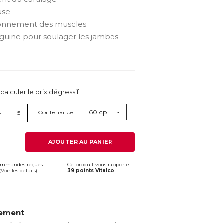
use
ionnement des muscles
anguine pour soulager les jambes
lculer le prix dégressif :
60 cp
Contenance
4
5
AJOUTER AU PANIER
commandes reçues
Ce produit vous rapporte
(
Voir les détails
).
39 points Vitalco
vement