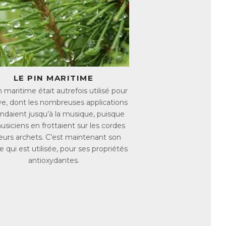
nnol, un principe bioactif ayant fait l’objet
tré de Curcuma, qui apporte l'équivalent
omprimés ! Le Curcuma, forme d’apport
.
mobilité au quotidien.
LE PIN MARITIME
 articulations, des os, des
 maritime était autrefois utilisé pour
ve, dont les nombreuses applications
endaient jusqu’à la musique, puisque
manence. Avec l’âge, le renouvellement du
usiciens en frottaient sur les cordes
e. Les douleurs articulaires apparaissent
leurs archets. C’est maintenant son
 qui est utilisée, pour ses propriétés
age. La Vitamine C et le Cuivre favorisent
antioxydantes.
ganèse participe à la fabrication de
a synthèse du tissu cartilagineux.
a quantité de minéraux dans l’os. La
s à partir de la ménopause, ce qui