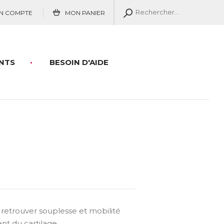
N COMPTE
MON PANIER
NTS
BESOIN D'AIDE
etrouver souplesse et mobilité
nt du cartilage