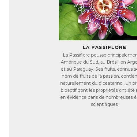
Ar
de
L'
d'
na
Gr
LA PASSIFLORE
D
m
La Passiflore pousse principaleme
Amérique du Sud, au Brésil, en Arg
et au Paraguay. Ses fruits, connus s
Le
nom de fruits de la passion, contie
ca
lo
naturellement du piceatannol, un pr
bioactif dont les propriétés ont été
Ar
en évidence dans de nombreuses é
la
scientifiques.
mu
La
de
au