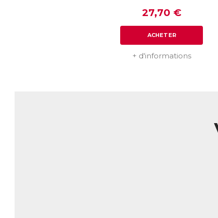
Ar
mê
27,70 €
él
pr
ACHETER
in
AC
+ d'informations
E