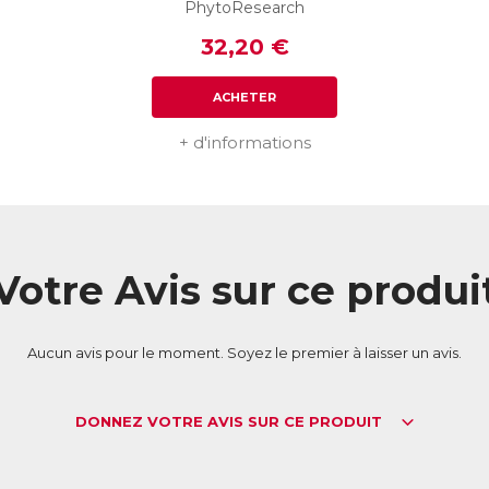
ticular est le premier produit de santé naturel qui associe tous ces e
PhytoResearch
me formule. Sa composition unique lui permet d’agir de manière com
32,20 €
éments du système locomoteur (articulations, os, muscles et tendons), 
éserver le capital mobilité. Sa très forte concentration en principes bi
égalable.
ACHETER
L :
4037750
AN :
3401540377503
+ d'informations
Télécharger la fiche produit
Votre Avis sur ce produi
Aucun avis pour le moment. Soyez le premier à laisser un avis.
DONNEZ VOTRE AVIS SUR CE PRODUIT