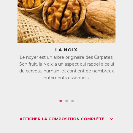
Quelles qu’en soient les causes, les pertes de mémoire, les
difficultés de concentration et de raisonnement sont
souvent handicapantes.
C’est pourquoi Cerveau Clair associe des actifs qui
interviennent à plusieurs niveaux pour soutenir les
performances mentales. Ces comprimés 100% naturels
conviennent aussi bien aux étudiants en période de
LA NOIX
révisions qu’aux personnes âgées qui perçoivent une baisse
de leurs capacités mentales, ou encore aux personnes
Le noyer est un arbre originaire des Carpates.
actives qui ont besoin d’une aide occasionnelle.
Son fruit, la Noix, a un aspect qui rappelle celui
du cerveau humain, et contient de nombreux
Des actifs végétaux pour tonifier le cerveau
nutriments essentiels.
Cerveau Clair associe des extraits végétaux à des vitamines
et minéraux essentiels pour une action à plusieurs niveaux
sur le cerveau.
Cerveau Clair contient des extraits de Noix, de Grenade et
de Pin Maritime, qui favorise la microcirculation. Une bonne
irrigation du cerveau est essentielle pour qu’il reçoive les
nutriments indispensables à son bon fonctionnement.
AFFICHER LA COMPOSITION COMPLÈTE
L’extrait de Thé Vert favorise la mémorisation et la
relaxation grâce à la L-théanine naturellement contenue