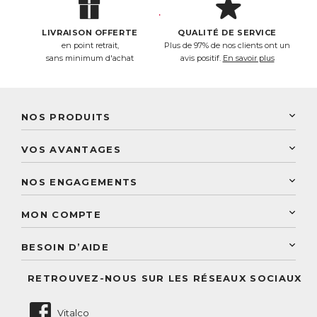
LIVRAISON OFFERTE
QUALITÉ DE SERVICE
en point retrait,
Plus de 97% de nos clients ont un
sans minimum d'achat
avis positif.
En savoir plus
NOS PRODUITS
New Nordic
VOS AVANTAGES
PhytoResearch
Programme de fidélité
Laboratoire Landais
NOS ENGAGEMENTS
Une livraison rapide
Découvrez le catalogue
Sélection de produits naturels
Paiement sécurisé
MON COMPTE
Service aux particuliers
Conseils personnalisés
Accès à mon compte
Conseil personnalisé
BESOIN D’AIDE
Suivre mes commandes
Questions fréquentes
RETROUVEZ-NOUS SUR LES RÉSEAUX SOCIAUX
Nous contacter
Vitalco