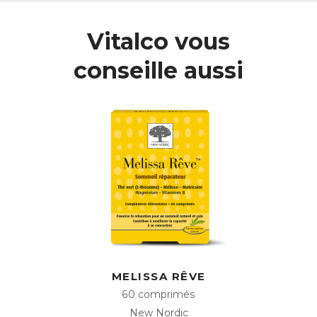
dans ses feuilles.
Vitalco vous
L’action du Thé Vert est complétée par celle de la Vitamine
B5, qui favorise des performances intellectuelles normales,
et par celle de l’Iode, qui soutient les fonctions cognitives.
conseille aussi
Une action revitalisante
Cerveau Clair a également une action revitalisante grâce
aux Vitamines B qui contribuent à réduire la fatigue.
ACL :
2951863
EAN :
3401529518637
Télécharger la fiche produit
MELISSA RÊVE
60 comprimés
New Nordic