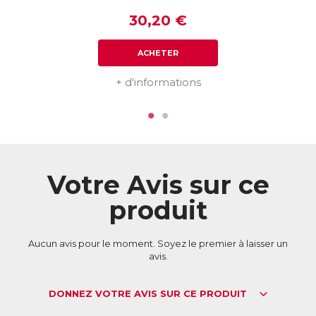
mois. Or une dose journalière de Cellufit Action apporte
30,20 €
une dose 3 fois plus élevée d’Aronie !
La Vitamine C soutient également la formation de
ACHETER
collagène, favorisant une peau plus ferme et plus souple, et
la Vitamine B6 permet de réguler l’activité hormonale.
+ d'informations
ACL :
2951840
EAN :
3401529518408
Télécharger la fiche produit
Votre Avis sur ce
produit
Aucun avis pour le moment. Soyez le premier à laisser un
avis.
DONNEZ VOTRE AVIS SUR CE PRODUIT