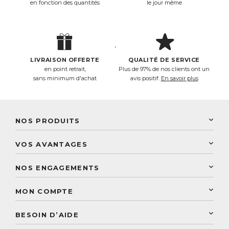
en fonction des quantités
le jour même
LIVRAISON OFFERTE
QUALITÉ DE SERVICE
en point retrait,
Plus de 97% de nos clients ont un
sans minimum d'achat
avis positif.
En savoir plus
NOS PRODUITS
New Nordic
VOS AVANTAGES
PhytoResearch
Programme de fidélité
Laboratoire Landais
NOS ENGAGEMENTS
Une livraison rapide
Découvrez le catalogue
Sélection de produits naturels
Paiement sécurisé
MON COMPTE
Service aux particuliers
Conseils personnalisés
Accès à mon compte
Conseil personnalisé
BESOIN D’AIDE
Suivre mes commandes