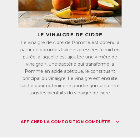
d’une qualité exceptionnelle où toutes les vertus naturelles
sont préservées.
Deux gummies par jour suffisent !
ACL :
6225895
LE VINAIGRE DE CIDRE
EAN :
3770011802081
Le vinaigre de cidre de Pomme est obtenu à
partir de pommes fraîches pressées à froid en
Télécharger la fiche produit
purée, à laquelle est ajoutée une « mère de
vinaigre », une bactérie qui transforme la
Pomme en acide acétique, le constituant
principal du vinaigre. Le vinaigre est ensuite
séché pour obtenir une poudre qui concentre
tous les bienfaits du vinaigre de cidre.
AFFICHER LA COMPOSITION COMPLÈTE