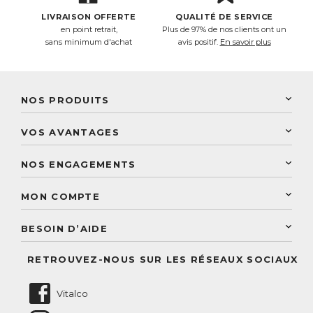
LIVRAISON OFFERTE
QUALITÉ DE SERVICE
en point retrait,
Plus de 97% de nos clients ont un
sans minimum d'achat
avis positif.
En savoir plus
NOS PRODUITS
New Nordic
VOS AVANTAGES
PhytoResearch
Programme de fidélité
Laboratoire Landais
NOS ENGAGEMENTS
Une livraison rapide
Découvrez le catalogue
Sélection de produits naturels
Paiement sécurisé
MON COMPTE
Service aux particuliers
Conseils personnalisés
Accès à mon compte
Conseil personnalisé
BESOIN D’AIDE
Suivre mes commandes
Questions fréquentes
RETROUVEZ-NOUS SUR LES RÉSEAUX SOCIAUX
Nous contacter
Vitalco