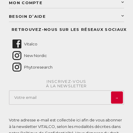
Paiement sécurisé
MON COMPTE
Service aux particuliers
Conseils personnalisés
Accès à mon compte
Conseil personnalisé
BESOIN D’AIDE
Suivre mes commandes
Questions fréquentes
RETROUVEZ-NOUS SUR LES RÉSEAUX SOCIAUX
Nous contacter
Vitalco
New Nordic
Phytoresearch
INSCRIVEZ-VOUS
À LA NEWSLETTER
→
Votre adresse e-mail est collectée ici afin de vous abonner
à la newsletter VITALCO, selon les modalités décrites dans
notre
Politique de Confidentialité
. Vous disposez du droit