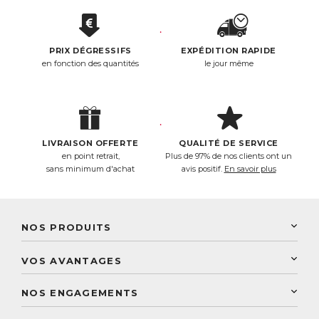
PRIX DÉGRESSIFS
EXPÉDITION RAPIDE
en fonction des quantités
le jour même
LIVRAISON OFFERTE
QUALITÉ DE SERVICE
en point retrait,
Plus de 97% de nos clients ont un
sans minimum d'achat
avis positif.
En savoir plus
NOS PRODUITS
New Nordic
VOS AVANTAGES
PhytoResearch
Programme de fidélité
Laboratoire Landais
NOS ENGAGEMENTS
Une livraison rapide
Découvrez le catalogue
Sélection de produits naturels