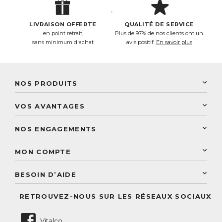
LIVRAISON OFFERTE
QUALITÉ DE SERVICE
en point retrait,
Plus de 97% de nos clients ont un
sans minimum d'achat
avis positif.
En savoir plus
NOS PRODUITS
New Nordic
VOS AVANTAGES
PhytoResearch
Programme de fidélité
Laboratoire Landais
NOS ENGAGEMENTS
Une livraison rapide
Découvrez le catalogue
Sélection de produits naturels
Paiement sécurisé
MON COMPTE
Service aux particuliers
Conseils personnalisés
Accès à mon compte
Conseil personnalisé
BESOIN D’AIDE
Suivre mes commandes
Questions fréquentes
RETROUVEZ-NOUS SUR LES RÉSEAUX SOCIAUX
Nous contacter
Vitalco