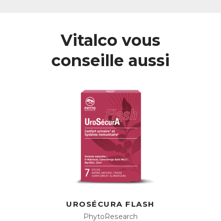
Comment favoriser le bon fonctionnement du
système urinaire ?
Pour préserver son bon fonctionnement et limiter les
Vitalco vous
risques d’infection, il est crucial de favoriser un drainage
régulier, autrement dit, de “laver” naturellement l’appareil
conseille aussi
urinaire.
Au quotidien, plusieurs habitudes peuvent contribuer à
maintenir un système urinaire sain :
•
Limiter les agents irritants
comme le café, les
aliments trop salés, sucrés ou ultra-transformés
•
Adopter une alimentation équilibrée
, riche en fruits et
légumes (hydratation + antioxydants)
•
Bouger régulièrement
pour stimuler la circulation et le
fonctionnement rénal
•
Ne pas se retenir d’uriner
, la stagnation favorise la
prolifération des agents pathogènes
Le système urinaire reposant sur un équilibre subtil des
fluides,
une hydratation suffisante, d’au minimum 1,5
litre d’eau par jour
, est donc essentielle.
Stimuler la diurèse (production d’urine) permettra donc de :
UROSÉCURA FLASH
→ Contribuer à la santé globale de l’organisme
PhytoResearch
→ Préserver la fonction rénale