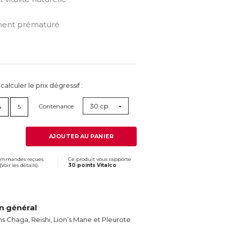
sement prématuré
lculer le prix dégressif :
30 cp
Contenance
4
5
AJOUTER AU PANIER
commandes reçues
Ce produit vous rapporte
(
Voir les détails
).
30 points Vitalco
n général
Chaga, Reishi, Lion’s Mane et Pleurote