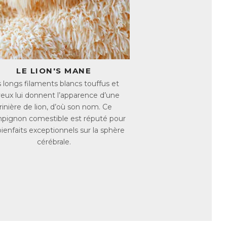
immunitaires et inflammatoires). Ces
testinal sain, octroyant au Reishi un fort
stible fascinant dont les vertus sont
et les érinacines.
erveuse (NGF), ces molécules
LE LION'S MANE
lasticité cérébrale (création et
 longs filaments blancs touffus et
eux lui donnent l’apparence d’une
indéniable en prévention d’un déclin
rinière de lion, d’où son nom. Ce
pignon comestible est réputé pour
bienfaits exceptionnels sur la sphère
nopileatus
, est un champignon comestible
cérébrale.
hampignon polyvalent, sa richesse en
articulièrement remarquable. En
e, il s’avère donc très intéressant sur le
ine, hautement antioxydant permettant de
une seule et même formule