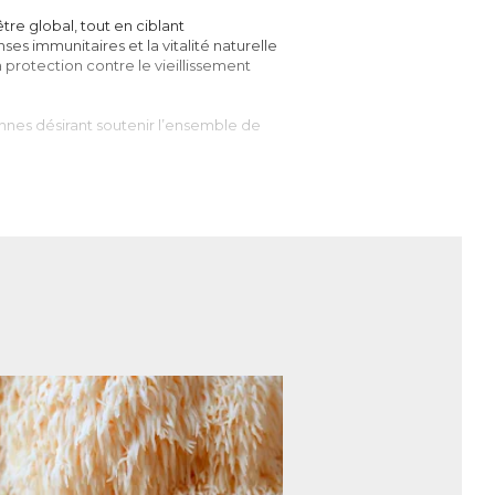
re global, tout en ciblant
ses immunitaires et la vitalité naturelle
a protection contre le vieillissement
nnes désirant soutenir l’ensemble de
es dans de nombreuses médecines
e ou l’acide bétulinique permettent,
, et donc d’optimiser les mécanismes de
re le vieillissement prématuré des
n nom latin
Ganoderma Lucidum
, figure
t au corps de s’adapter aux différents
le système immunitaire, hépatique, etc.
s, le Reishi se révèle très intéressant