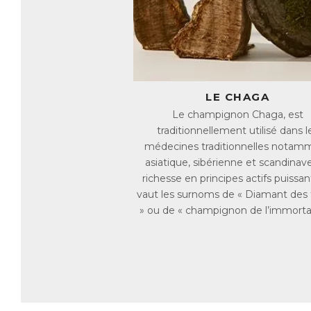
po
fi
po
Li
L’
pa
En
LE CHAGA
so
Le champignon Chaga, est
ré
traditionnellement utilisé dans l
De
co
médecines traditionnelles notam
asiatique, sibérienne et scandinave
P
richesse en principes actifs puissant
Or
vaut les surnoms de « Diamant des 
au
Si
» ou de « champignon de l’immortal
en
so
pl
Au
re
M