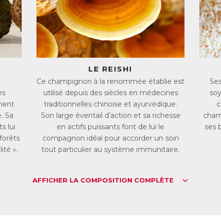
ur son effet immunomodulateur (permettant de réguler les réponses 
bres spécifiques favorisent la croissance et l’activité d’un microbiote in
tentiel prébiotique.
on’s Mane : la « crinière de lion »
Hericium Erinaceus
, aussi appelé Lion’s Mane, est un champignon come
rticulièrement dues à deux molécules qu’il renferme : les héricénones 
 encourageant notamment la production du Facteur de Croissance N
LE REISHI
utiendraient la neurogénèse (formation de nouveaux neurones) et la p
Ce champignon à la renommée établie est
Ses
organisation neuronale).
es
utilisé depuis des siècles en médecines
soy
 plus, la forte action antioxydante du Lion’s Mane fait de lui un allié 
gnitif.
ment
traditionnelles chinoise et ayurvédique.
c
. Sa
Son large éventail d’action et sa richesse
cham
leurote Jaune : le « champignon doré »
s lui
en actifs puissants font de lui le
ses 
iginaire d’Asie et avec une vive couleur jaune doré, le
Pleurotus Citri
forêts
compagnon idéal pour accorder un soin
x nombreux bienfaits.
 sa composition en molécules bénéfiques fait du Pleurote Jaune un c
ité ».
tout particulier au système immunitaire.
zymes digestives et en fibres (notamment en polysaccharides) est p
utenant le foie et l’intestin et en favorisant la bonne santé du microbiot
an digestif.
AFFICHER LA COMPOSITION COMPLÈTE
ssi, le Pleurote Jaune contient un acide aminé unique, l’ergothioné
nforcer l’action protectrice de ce champignon.
ulti Champignons : le meilleur des champignons dans 