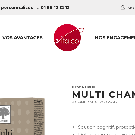
 personnalisés
au
01 85 12 12 12
MO
VOS AVANTAGES
NOS ENGAGEME
NEW NORDIC
MULTI CHA
30 COMPRIMÉS - ACL6233156
Soutien cognitif, protect
Défenses immunitaires et 