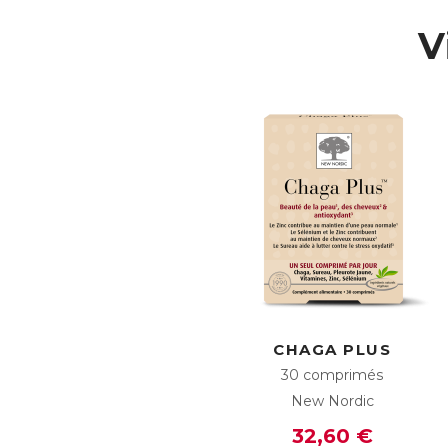
Mu
Pl
V
●
ox
→ 
●
→ 
●
cé
●
po
→ 
Le
✶ 
✶ 
AC
E
CHAGA PLUS
30 comprimés
New Nordic
32,60 €