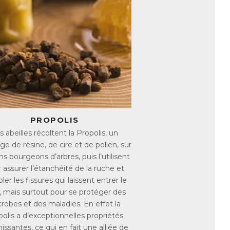
.
es vont s’allonger de 3 mm. Mais
 des facteurs tels que le stress, des
séquilibrée peuvent les fragiliser et
agne d’un ramollissement des ongles, qui
une association unique d’extraits
fois sur les cheveux et les ongles. Hair
PROPOLIS
s pour des cheveux et des ongles plus
s abeilles récoltent la Propolis, un
e de résine, de cire et de pollen, sur
les
ns bourgeons d’arbres, puis l’utilisent
l’ongle, ce qui renforce leur structure
 assurer l’étanchéité de la ruche et
e.
er les fissures qui laissent entrer le
dardisé en Procyanidine-B2, un facteur
d, mais surtout pour se protéger des
tudes démontrant son efficacité à stimuler
robes et des maladies. En effet la
amine B8).
olis a d’exceptionnelles propriétés
aintien de cheveux et d’ongles normaux.
nissantes, ce qui en fait une alliée de