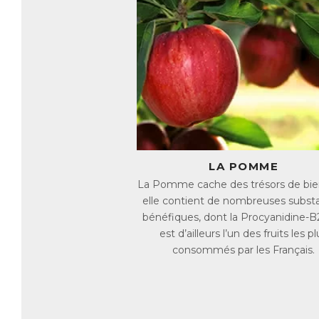
la
En
ce
ch
ra
Le
de
Le
vé
LA POMME
Vo
fo
La Pomme cache des trésors de bienf
elle contient de nombreuses subst
D
bénéfiques, dont la Procyanidine-B2
Ha
est d’ailleurs l’un des fruits les pl
in
consommés par les Français.
L’
de
la
Ha